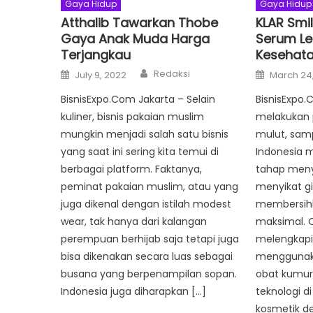
Gaya Hidup
Gaya Hidup
Atthalib Tawarkan Thobe
KLAR Smi
Gaya Anak Muda Harga
Serum Le
Terjangkau
Kesehata
Author
Posted
Posted
Redaksi
July 9, 2022
March 24
on
on
BisnisExpo.Com Jakarta – Selain
BisnisExpo
kuliner, bisnis pakaian muslim
melakukan 
mungkin menjadi salah satu bisnis
mulut, samp
yang saat ini sering kita temui di
Indonesia m
berbagai platform. Faktanya,
tahap meny
peminat pakaian muslim, atau yang
menyikat gi
juga dikenal dengan istilah modest
membersihk
wear, tak hanya dari kalangan
maksimal. O
perempuan berhijab saja tetapi juga
melengkapi
bisa dikenakan secara luas sebagai
menggunak
busana yang berpenampilan sopan.
obat kumur
Indonesia juga diharapkan […]
teknologi d
kosmetik d