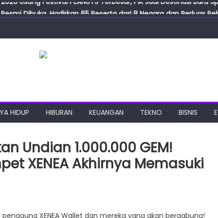
Resmi Dibuka, Hadirkan 65 Peserta dari 8 Negara dan Perluas Pelu
Resmikan ILF dan IGT Expo 2026, Industri Manufaktur Siap Naik Ke
ab Expo 2026 Resmi Digelar, Tampilkan Teknologi Medis dan Lab
ngan Gulirkan Program Jumat Berkah, Wujud Nyata Kepedulian S
2026 Usung Festival PEANUTS Terbesar, PIK Jadi Destinasi Baru S
YA HIDUP
HIBURAN
KEUANGAN
TEKNO
BISNIS
 Undian 1.000.000 GEM!
et XENEA Akhirnya Memasuki
n
esempatan
a pengguna XENEA Wallet dan mereka yang akan bergabung!
emenangkan