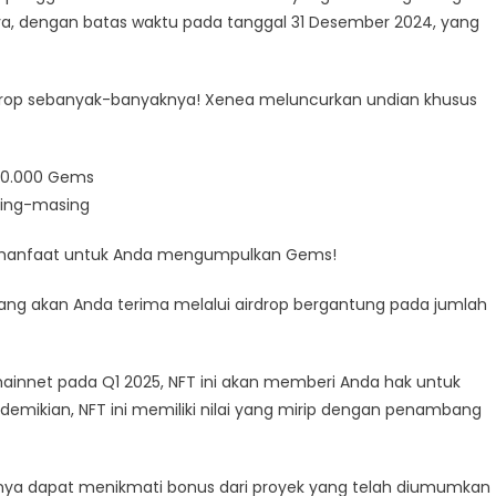
ya, dengan batas waktu pada tanggal 31 Desember 2024, yang
ndian
000.000
EM!
rop sebanyak-banyaknya! Xenea meluncurkan undian khusus
ampanye
nduhan
ompet
00.000 Gems
ENEA
khirnya
ing-masing
emasuki
 manfaat untuk Anda mengumpulkan Gems!
abak
nal
 yang akan Anda terima melalui airdrop bergantung pada jumlah
ainnet pada Q1 2025, NFT ini akan memberi Anda hak untuk
emikian, NFT ini memiliki nilai yang mirip dengan penambang
hanya dapat menikmati bonus dari proyek yang telah diumumkan