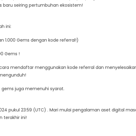
us baru seiring pertumbuhan ekosistem!
h ini:
 1.000 Gems dengan kode referral!)
000 Gems !
cara mendaftar menggunakan kode referral dan menyelesaika
h mengunduh!
0 gems juga memenuhi syarat.
24 pukul 23:59 (UTC) . Mari mulai pengalaman aset digital mas
erakhir ini!