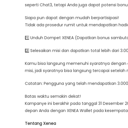
seperti Chat3, tetapi Anda juga dapat potensi bon
Siapa pun dapat dengan mudah berpartisipasi!
Tidak ada prosedur rumit untuk mendapatkan hadia
1️⃣ Unduh Dompet XENEA (Dapatkan bonus sambutan
2️⃣ Selesaikan misi dan dapatkan total lebih dari 3.
Kamu bisa langsung memenuhi syaratnya dengan 
misi, jadi syaratnya bisa langsung tercapai setela
Catatan: Pengguna yang telah mendapatkan 3.00
Batas waktu semakin dekat!
Kampanye ini berakhir pada tanggal 31 Desember 20
depan Anda dengan XENEA Wallet pada kesempatan t
Tentang Xenea