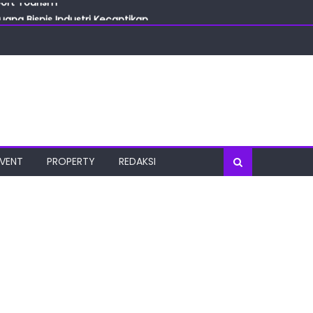
ang Bisnis Industri Kecantikan
las
oratorium Terkini
osial
port Tourism
EVENT
PROPERTY
REDAKSI