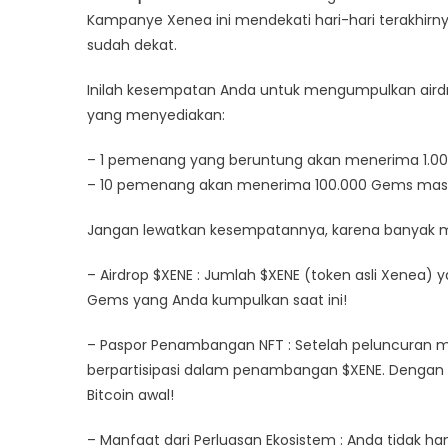
Kampanye Xenea ini mendekati hari-hari terakhirn
U
sudah dekat.
1.
G
Inilah kesempatan Anda untuk mengumpulkan aird
K
yang menyediakan:
U
D
– 1 pemenang yang beruntung akan menerima 1.0
X
A
– 10 pemenang akan menerima 100.000 Gems mas
M
Jangan lewatkan kesempatannya, karena banyak
B
Fi
– Airdrop $XENE : Jumlah $XENE (token asli Xenea)
Gems yang Anda kumpulkan saat ini!
– Paspor Penambangan NFT : Setelah peluncuran m
berpartisipasi dalam penambangan $XENE. Dengan d
Bitcoin awal!
– Manfaat dari Perluasan Ekosistem : Anda tidak 