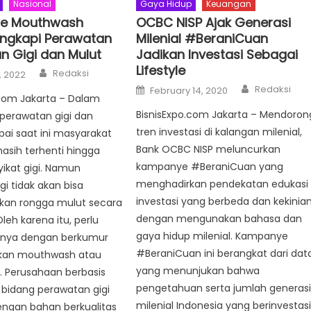
Nasional
Gaya Hidup
Keuangan
le Mouthwash
OCBC NISP Ajak Generasi
ngkapi Perawatan
Milenial #BeraniCuan
n Gigi dan Mulut
Jadikan Investasi Sebagai
Lifestyle
Author
Redaksi
, 2022
Author
Posted
Redaksi
February 14, 2020
on
.Com Jakarta – Dalam
BisnisExpo.com Jakarta – Mendoron
perawatan gigi dan
tren investasi di kalangan milenial,
ai saat ini masyarakat
Bank OCBC NISP meluncurkan
asih terhenti hingga
kampanye #BeraniCuan yang
ikat gigi. Namun
menghadirkan pendekatan edukasi
gi tidak akan bisa
investasi yang berbeda dan kekinia
an rongga mulut secara
dengan mengunakan bahasa dan
leh karena itu, perlu
gaya hidup milenial. Kampanye
nya dengan berkumur
#BeraniCuan ini berangkat dari dat
an mouthwash atau
yang menunjukan bahwa
. Perusahaan berbasis
pengetahuan serta jumlah generas
i bidang perawatan gigi
milenial Indonesia yang berinvestas
engan bahan berkualitas