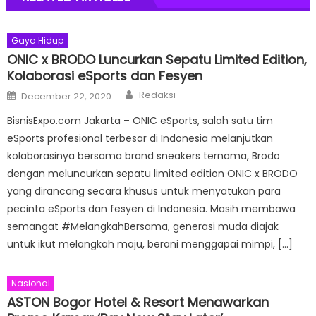
Gaya Hidup
ONIC x BRODO Luncurkan Sepatu Limited Edition,
Kolaborasi eSports dan Fesyen
Author
Posted
Redaksi
December 22, 2020
on
BisnisExpo.com Jakarta – ONIC eSports, salah satu tim
eSports profesional terbesar di Indonesia melanjutkan
kolaborasinya bersama brand sneakers ternama, Brodo
dengan meluncurkan sepatu limited edition ONIC x BRODO
yang dirancang secara khusus untuk menyatukan para
pecinta eSports dan fesyen di Indonesia. Masih membawa
semangat #MelangkahBersama, generasi muda diajak
untuk ikut melangkah maju, berani menggapai mimpi, […]
Nasional
ASTON Bogor Hotel & Resort Menawarkan