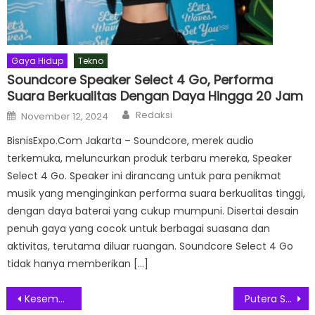
Gaya Hidup
Tekno
Soundcore Speaker Select 4 Go, Performa
Suara Berkualitas Dengan Daya Hingga 20 Jam
Author
Posted
Redaksi
November 12, 2024
on
BisnisExpo.Com Jakarta – Soundcore, merek audio
terkemuka, meluncurkan produk terbaru mereka, Speaker
Select 4 Go. Speaker ini dirancang untuk para penikmat
musik yang menginginkan performa suara berkualitas tinggi,
dengan daya baterai yang cukup mumpuni. Disertai desain
penuh gaya yang cocok untuk berbagai suasana dan
aktivitas, terutama diluar ruangan. Soundcore Select 4 Go
tidak hanya memberikan […]
Post
Kesempatan Memenangkan Undian 1.000.000 GEM! Kampanye Unduhan Dompet XENEA Akhirnya Memasuki Babak Final
Putera Sampoerna Foundation Ekspansi Pendidikan ke Tingkat Global