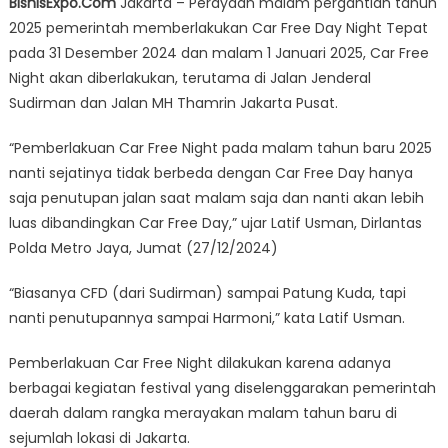
BisnisExpo.Com
Jakarta – Perayaan malam pergantian tahun
CFD
2025 pemerintah memberlakukan Car Free Day Night Tepat
Night
pada 31 Desember 2024 dan malam 1 Januari 2025, Car Free
di
Malam
Night akan diberlakukan, terutama di Jalan Jenderal
Perayaan
Sudirman dan Jalan MH Thamrin Jakarta Pusat.
Tahun
Baru
“Pemberlakuan Car Free Night pada malam tahun baru 2025
2025,
nanti sejatinya tidak berbeda dengan Car Free Day hanya
saja penutupan jalan saat malam saja dan nanti akan lebih
luas dibandingkan Car Free Day,” ujar Latif Usman, Dirlantas
Polda Metro Jaya, Jumat (27/12/2024)
“Biasanya CFD (dari Sudirman) sampai Patung Kuda, tapi
nanti penutupannya sampai Harmoni,” kata Latif Usman.
Pemberlakuan Car Free Night dilakukan karena adanya
berbagai kegiatan festival yang diselenggarakan pemerintah
daerah dalam rangka merayakan malam tahun baru di
sejumlah lokasi di Jakarta.