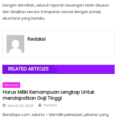
Dengan demikian, seluruh laporan keuangan telah disusun
dan disajikan secara transparan sesuai dengan prinsip
akuntansi yang berlaku.
Redaksi
RELATED ARTICLES
Nasional
Harus Miliki Kemampuan Lengkap Untuk
mendapatkan Gaji Tinggi
Author
Posted
Redaksi
March 23, 2020
on
BisnisExpo.com Jakarta – Memiliki pekerjaan, jabatan yang