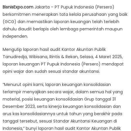
on
Laporan
BisnisExpo.com
Jakarta – PT Pupuk Indonesia (Persero)
Keuangan
berkomitmen menerapkan tata kelola perusahaan yang baik
Pupuk
(GCG) dan memastikan laporan keuangan telah terlebih
Indonesia
Penuhi
dahulu diaudit berlapis oleh lembaga pemerintah maupun
Standar
independen.
Akuntansi
Keuangan
Mengutip laporan hasil audit Kantor Akuntan Publik
dan
Tanudiredja, Wibisana, Rintis & Rekan, Selasa, 4 Maret 2025,
Dapat
laporan keuangan PT Pupuk Indonesia (Persero) mendapat
Opini
opini wajar dan sudah sesuai standar akuntansi.
Wajar
“Menurut opini kami, laporan keuangan konsolidasian
terlampir menyajikan secara wajar, dalam semua hal yang
material, posisi keuangan konsolidasian Grup tanggal 31
Desember 2023, serta kinerja keuangan konsolidasian dan
arus kas konsolidasiannya untuk tahun yang berakhir pada
tanggal tersebut, sesuai Standar Akuntansi Keuangan di
Indonesia,” bunyi laporan hasil audit Kantor Akuntan Publik