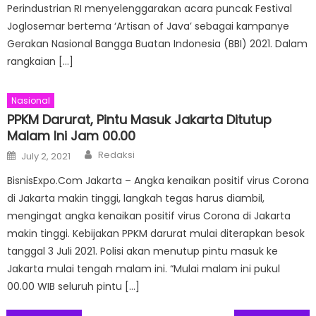
Perindustrian RI menyelenggarakan acara puncak Festival
Joglosemar bertema ‘Artisan of Java’ sebagai kampanye
Gerakan Nasional Bangga Buatan Indonesia (BBI) 2021. Dalam
rangkaian […]
Nasional
PPKM Darurat, Pintu Masuk Jakarta Ditutup
Malam Ini Jam 00.00
Author
Posted
Redaksi
July 2, 2021
on
BisnisExpo.Com Jakarta – Angka kenaikan positif virus Corona
di Jakarta makin tinggi, langkah tegas harus diambil,
mengingat angka kenaikan positif virus Corona di Jakarta
makin tinggi. Kebijakan PPKM darurat mulai diterapkan besok
tanggal 3 Juli 2021. Polisi akan menutup pintu masuk ke
Jakarta mulai tengah malam ini. “Mulai malam ini pukul
00.00 WIB seluruh pintu […]