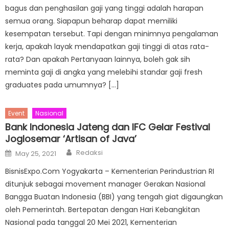
bagus dan penghasilan gaji yang tinggi adalah harapan
semua orang. Siapapun beharap dapat memiliki
kesempatan tersebut. Tapi dengan minimnya pengalaman
kerja, apakah layak mendapatkan gaji tinggi di atas rata-
rata? Dan apakah Pertanyaan lainnya, boleh gak sih
meminta gaji di angka yang melebihi standar gaji fresh
graduates pada umumnya? […]
Event
Nasional
Bank Indonesia Jateng dan IFC Gelar Festival
Joglosemar ‘Artisan of Java’
Author
Posted
Redaksi
May 25, 2021
on
BisnisExpo.Com Yogyakarta – Kementerian Perindustrian RI
ditunjuk sebagai movement manager Gerakan Nasional
Bangga Buatan Indonesia (BBI) yang tengah giat digaungkan
oleh Pemerintah. Bertepatan dengan Hari Kebangkitan
Nasional pada tanggal 20 Mei 2021, Kementerian