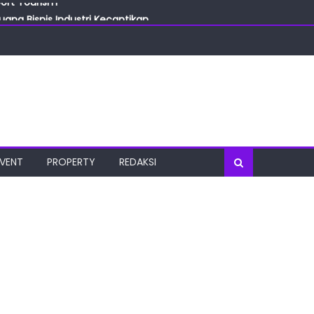
ang Bisnis Industri Kecantikan
las
oratorium Terkini
osial
port Tourism
EVENT
PROPERTY
REDAKSI