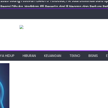
Resmi Dibuka, Hadirkan 65 Peserta dari 8 Negara dan Perluas Pelu
Resmikan ILF dan IGT Expo 2026, Industri Manufaktur Siap Naik Ke
ab Expo 2026 Resmi Digelar, Tampilkan Teknologi Medis dan Lab
ngan Gulirkan Program Jumat Berkah, Wujud Nyata Kepedulian S
2026 Usung Festival PEANUTS Terbesar, PIK Jadi Destinasi Baru S
YA HIDUP
HIBURAN
KEUANGAN
TEKNO
BISNIS