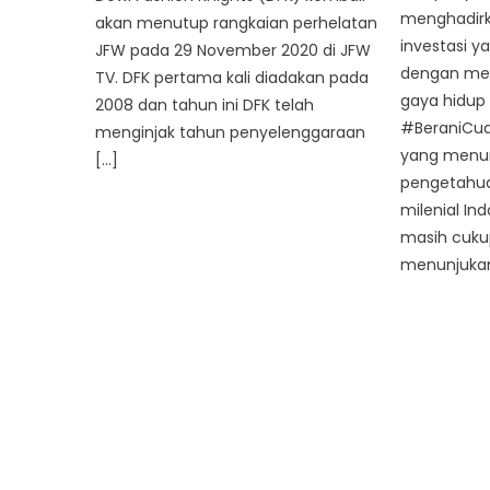
menghadirk
akan menutup rangkaian perhelatan
investasi y
JFW pada 29 November 2020 di JFW
dengan me
TV. DFK pertama kali diadakan pada
gaya hidup
2008 dan tahun ini DFK telah
#BeraniCuan
menginjak tahun penyelenggaraan
yang menu
[…]
pengetahua
milenial In
masih cukup
menunjukan