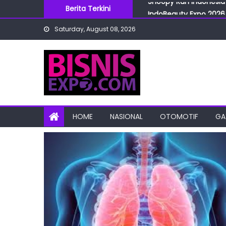
Skip
Berita Terkini
IndoBeauty Expo 2026 
to
Menteri Perindustrian 
Saturday, August 08, 2026
content
IndoHealthcare Gakesl
BRI Cabang Mega Kuni
Snoopy Run Indonesia 
HOME
NASIONAL
OTOMOTIF
GA