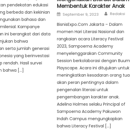
an pendekatan edukasi
Membentuk Karakter Anak
ang berbeda dan kekinian
Author
Posted
Redaksi
September 9, 2023
on
ngunakan bahasa dan
BisnisExpo.Com Jakarta – Dalam
 milenial. Kampanye
momen Hari Literasi Nasional dan
 ini berangkat dari data
rangkaian acara Literacy Festival
njukan bahwa
2023, Sampoerna Academy
n serta jumlah generasi
menyelenggarakan Community
donesia yang berinvestasi
Session berkolaborasi dengan Buum
 rendah. Hasil survei
Playscape. Acara ini ditujukan untuk
 bahwa […]
meningkatkan kesadaran orang tua
akan peran pentingnya dalam
pengenalan literasi untuk
pengembangan karakter anak.
Adelina Holmes selaku Principal of
Sampoerna Academy Pakuwon
Indah Campus mengungkapkan
bahwa Literacy Festival […]