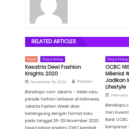
RELATED ARTICLES
Event
Gaya Hidup
Gaya Hidup
Kesatria Dewi Fashion
OCBC NIS
Knights 2020
Milenial
Jadikan 
Author
Posted
Redaksi
November 18, 2020
on
Lifestyle
BisnisExpo com Jakarta – Salah satu
Posted
February 
on
parade fashion terbesar di Indonesia,
BisnisExpo
Jakarta Fashion Week akan
tren investa
berlangsung dengan format baru
Bank OCBC 
pada tanggal 26-29 November 2020.
kampanye 
Dewi Fashion Knights (DFK) kembali