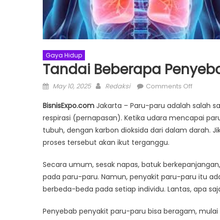
Gaya Hidup
Tandai Beberapa Penyeba
Posted
Author
on
May 10, 2025
Redaksi
Comments Off
on
Tandai
BisnisExpo.com
Jakarta – Paru-paru adalah salah s
Bebera
respirasi (pernapasan). Ketika udara mencapai paru
Penyeb
tubuh, dengan karbon dioksida dari dalam darah. 
Sakit
Paru-
proses tersebut akan ikut terganggu.
paru
Secara umum, sesak napas, batuk berkepanjangan,
pada paru-paru. Namun, penyakit paru-paru itu ad
berbeda-beda pada setiap individu. Lantas, apa sa
Penyebab penyakit paru-paru bisa beragam, mulai dar