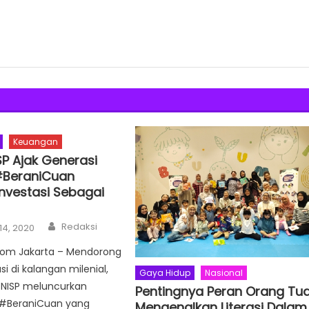
Keuangan
P Ajak Generasi
 #BeraniCuan
Investasi Sebagai
Author
Redaksi
14, 2020
.com Jakarta – Mendorong
si di kalangan milenial,
Gaya Hidup
Nasional
NISP meluncurkan
Pentingnya Peran Orang Tu
#BeraniCuan yang
Mengenalkan Literasi Dalam