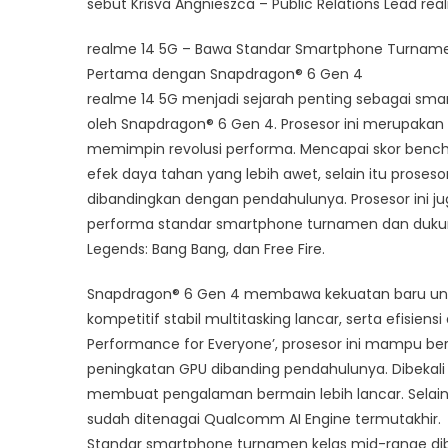
sebut Krisva Angnieszca – Public Relations Lead rea
realme 14 5G – Bawa Standar Smartphone Turname
Pertama dengan Snapdragon® 6 Gen 4
realme 14 5G menjadi sejarah penting sebagai smar
oleh Snapdragon® 6 Gen 4. Prosesor ini merupakan
memimpin revolusi performa. Mencapai skor benc
efek daya tahan yang lebih awet, selain itu proses
dibandingkan dengan pendahulunya. Prosesor ini 
performa standar smartphone turnamen dan dukunga
Legends: Bang Bang, dan Free Fire.
Snapdragon® 6 Gen 4 membawa kekuatan baru un
kompetitif stabil multitasking lancar, serta efisien
Performance for Everyone’, prosesor ini mampu b
peningkatan GPU dibanding pendahulunya. Dibekali 
membuat pengalaman bermain lebih lancar. Selain 
sudah ditenagai Qualcomm AI Engine termutakhir.
Standar smartphone turnamen kelas mid-range dibu