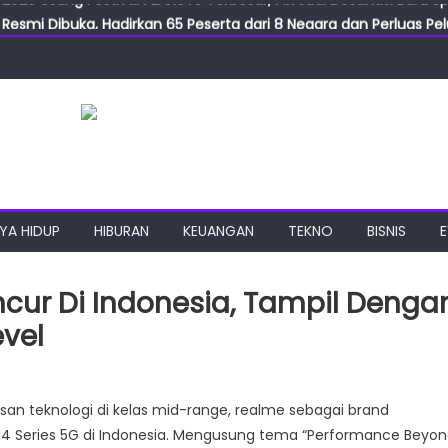
Resmi Dibuka, Hadirkan 65 Peserta dari 8 Negara dan Perluas Pelu
Resmikan ILF dan IGT Expo 2026, Industri Manufaktur Siap Naik Ke
ab Expo 2026 Resmi Digelar, Tampilkan Teknologi Medis dan Lab
ngan Gulirkan Program Jumat Berkah, Wujud Nyata Kepedulian S
2026 Usung Festival PEANUTS Terbesar, PIK Jadi Destinasi Baru S
YA HIDUP
HIBURAN
KEUANGAN
TEKNO
BISNIS
ncur Di Indonesia, Tampil Denga
vel
an teknologi di kelas mid-range, realme sebagai brand
 14 Series 5G di Indonesia. Mengusung tema “Performance Beyo