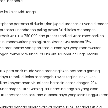
lme Indonesia.
n ke kelas Mid-range
tphone pertama di dunia (dan juga di Indonesia) yang ditenaga
 prosesor Snapdragon paling powerful di kelas menengah,
hmark AnTuTu 750.000 dan proses fabrikasi 4nm memberikan
or ini menawarkan peningkatan kinerja CPU sebesar 15%
juga merupakan yang pertama di kelasnya yang menawarkan
n frame rate tinggi 120FPS untuk Honor of Kings, Mobile
tuk para anak muda yang menginginkan performa gaming
si daya terbaik di kelas menengah. Lewat tagline ‘Next-Gen
erikan kenyamanan visual saat bermain game dengan 29%
Snapdragon Elite Gaming, fitur gaming flagship yang akan
itu pemrosesan task dan efisiensi daya yang lebih unggul kare
ktikan dengan dipercayainya realme 14 5G sebagai Official