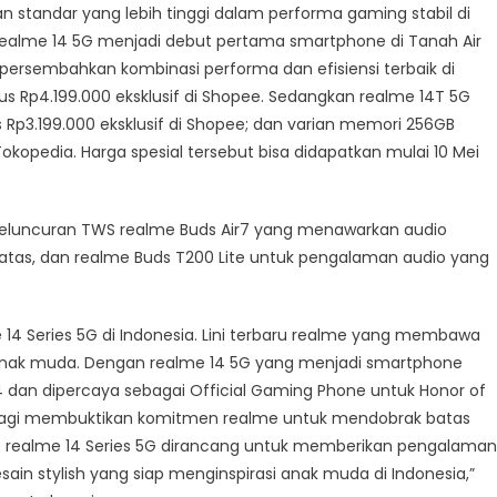
n standar yang lebih tinggi dalam performa gaming stabil di
r
 realme 14 5G menjadi debut pertama smartphone di Tanah Air
rsembahkan kombinasi performa dan efisiensi terbaik di
a,
us Rp4.199.000 eksklusif di Shopee. Sedangkan realme 14T 5G
Rp3.199.000 eksklusif di Shopee; dan varian memori 256GB
okopedia. Harga spesial tersebut bisa didapatkan mulai 10 Mei
a
eluncuran TWS realme Buds Air7 yang menawarkan audio
s atas, dan realme Buds T200 Lite untuk pengalaman audio yang
4 Series 5G di Indonesia. Lini terbaru realme yang membawa
 anak muda. Dengan realme 14 5G yang menjadi smartphone
 dan dipercaya sebagai Official Gaming Phone untuk Honor of
ali lagi membuktikan komitmen realme untuk mendobrak batas
e. realme 14 Series 5G dirancang untuk memberikan pengalaman
ain stylish yang siap menginspirasi anak muda di Indonesia,”