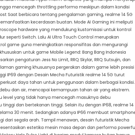
hingga mencegah throttling performa meskipun dalam kondisi
Boost Saat berbicara tentang pengalaman gaming, realme 14 5G
manfaatkan kecerdasan buatan. Mode AI Gaming ini meliputi
 gyroscope hardware yang mendukung kustomisasi untuk kontrol
r seperti Switch. Lalu AI Ultra Touch Control merupakan
trol game guna meningkatkan responsifitas dan mengurangi
ikhususkan untuk game Mobile Legend: Bang Bang Indonesia
kan pengaturan Jess No Limit, RRQ Skylar, RRQ Sutsujin, dan
alaman gaming khususnya pergerakan dalam game lebih presisi
nggi IP69 dengan Desain Mecha Futuristik realme 14 5G turut
emperkuat daya tahan untuk penggunaan dalam berbagai kondisi.
 debu dan air, mencapai kemampuan tahan air yang ekstrem.
ebu level yang tidak hanya mencegah masuknya debu
tinggi dan bertekanan tinggi. Selain itu dengan IP68, realme 14
selama 30 menit. Sedangkan adanya IP66 membuat smartphon
 dari segala arah. Tampil menawan, desain futuristik Mecha
epresentasikan estetika mesin masa depan dan performa powerfu