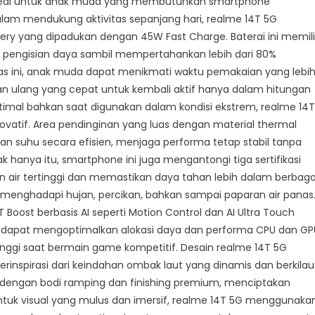
 ideal untuk anak muda yang membutuhkan smartphone
Dalam mendukung aktivitas sepanjang hari, realme 14T 5G
ery yang dipadukan dengan 45W Fast Charge. Baterai ini memili
us pengisian daya sambil mempertahankan lebih dari 80%
as ini, anak muda dapat menikmati waktu pemakaian yang lebi
an ulang yang cepat untuk kembali aktif hanya dalam hitungan
imal bahkan saat digunakan dalam kondisi ekstrem, realme 14T
novatif. Area pendinginan yang luas dengan material thermal
 suhu secara efisien, menjaga performa tetap stabil tanpa
 hanya itu, smartphone ini juga mengantongi tiga sertifikasi
an air tertinggi dan memastikan daya tahan lebih dalam berbaga
t menghadapi hujan, percikan, bahkan sampai paparan air panas
oost berbasis AI seperti Motion Control dan AI Ultra Touch
5G dapat mengoptimalkan alokasi daya dan performa CPU dan GP
inggi saat bermain game kompetitif. Desain realme 14T 5G
rinspirasi dari keindahan ombak laut yang dinamis dan berkilau
an dengan bodi ramping dan finishing premium, menciptakan
ntuk visual yang mulus dan imersif, realme 14T 5G menggunaka