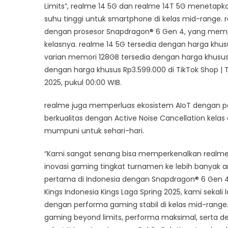
Limits”, realme 14 5G dan realme 14T 5G menetapka
5G
Meluncu
suhu tinggi untuk smartphone di kelas mid-range.
di
dengan prosesor Snapdragon® 6 Gen 4, yang mempe
Indonesi
kelasnya. realme 14 5G tersedia dengan harga khus
Tampil
varian memori 128GB tersedia dengan harga khusus 
dengan
dengan harga khusus Rp3.599.000 di TikTok Shop | T
Perform
2025, pukul 00:00 WIB.
Gaming
High-
realme juga memperluas ekosistem AIoT dengan p
Level
berkualitas dengan Active Noise Cancellation kela
mumpuni untuk sehari-hari.
“Kami sangat senang bisa memperkenalkan realme 1
inovasi gaming tingkat turnamen ke lebih banyak
pertama di Indonesia dengan Snapdragon® 6 Gen 4
Kings Indonesia Kings Laga Spring 2025, kami sek
dengan performa gaming stabil di kelas mid-rang
gaming beyond limits, performa maksimal, serta des