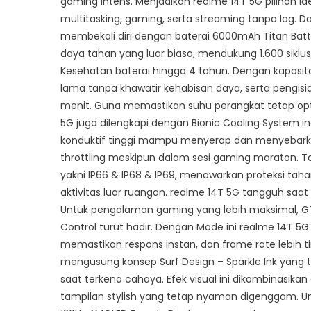
gaming intens. Menjadikan realme 14T 5G pilihan
multitasking, gaming, serta streaming tanpa lag. 
membekali diri dengan baterai 6000mAh Titan Batt
daya tahan yang luar biasa, mendukung 1.600 sikl
Kesehatan baterai hingga 4 tahun. Dengan kapasit
lama tanpa khawatir kehabisan daya, serta pengisi
menit. Guna memastikan suhu perangkat tetap opt
5G juga dilengkapi dengan Bionic Cooling System i
konduktif tinggi mampu menyerap dan menyebarkan
throttling meskipun dalam sesi gaming maraton. Tak
yakni IP66 & IP68 & IP69, menawarkan proteksi tah
aktivitas luar ruangan. realme 14T 5G tangguh saa
Untuk pengalaman gaming yang lebih maksimal, GT B
Control turut hadir. Dengan Mode ini realme 14T 
memastikan respons instan, dan frame rate lebih t
mengusung konsep Surf Design – Sparkle Ink yang te
saat terkena cahaya. Efek visual ini dikombinasik
tampilan stylish yang tetap nyaman digenggam. U