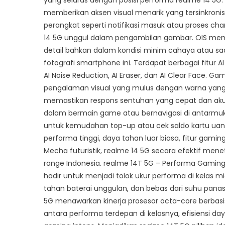
yang selaras dengan posisi performa realme 14 5G.
memberikan aksen visual menarik yang tersinkronisa
perangkat seperti notifikasi masuk atau proses cha
14 5G unggul dalam pengambilan gambar. OIS memu
detail bahkan dalam kondisi minim cahaya atau sa
fotografi smartphone ini. Terdapat berbagai fitur A
AI Noise Reduction, AI Eraser, dan AI Clear Face.
pengalaman visual yang mulus dengan warna yang k
memastikan respons sentuhan yang cepat dan aku
dalam bermain game atau bernavigasi di antarmuka
untuk kemudahan top-up atau cek saldo kartu uang 
performa tinggi, daya tahan luar biasa, fitur gaming
Mecha futuristik, realme 14 5G secara efektif me
range Indonesia. realme 14T 5G – Performa Gaming
hadir untuk menjadi tolok ukur performa di kelas 
tahan baterai unggulan, dan bebas dari suhu panas 
5G menawarkan kinerja prosesor octa-core berbas
antara performa terdepan di kelasnya, efisiensi da