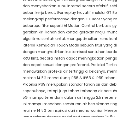
dan menyebarkan suhu internal secara efektif, se
beban kerja berat. Gameplay Inovatif melalui GT 
melengkapi performanya dengan GT Boost yang me
beberapa fitur seperti AI Motion Control berbasis
gerakan kiri-kanan dan kontrol gerakan maju-mundu
algoritma sentuh untuk mengoptimalkan zona kon
latensi. Kemudian Touch Mode sebuah fitur yang d
dengan menghadirkan kustomisasi sentuhan berdasar
RRQ Rinz. Secara instan dapat meningkatkan peng
dan cepat sesuai dengan preferensi. Proteksi Terti
menawarkan proteksi air tertinggi di kelasnya, m
realme 14 5G mendukung IP66 & IP68 & IP69 tahan
Proteksi IP69 merupakan standar tahan air dan d
sepenuhnya, tetapi juga tahan terhadap air bersuhu 
5G mampu terendam dalam air hingga 2,5 meter 
ini mampu menahan semburan air bertekanan tinggi
realme 14 5G terinspirasi dari mecha warrior. Mer