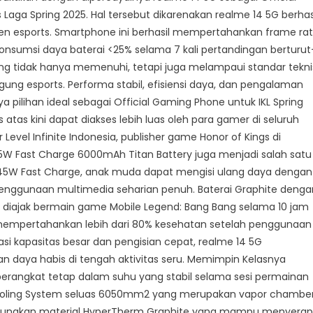
Laga Spring 2025. Hal tersebut dikarenakan realme 14 5G berhas
men esports. Smartphone ini berhasil mempertahankan frame ra
konsumsi daya baterai <25% selama 7 kali pertandingan berturut
ang tidak hanya memenuhi, tetapi juga melampaui standar tekni
gung esports. Performa stabil, efisiensi daya, dan pengalaman
ilihan ideal sebagai Official Gaming Phone untuk IKL Spring
 atas kini dapat diakses lebih luas oleh para gamer di seluruh
evel Infinite Indonesia, publisher game Honor of Kings di
45W Fast Charge 6000mAh Titan Battery juga menjadi salah satu
45W Fast Charge, anak muda dapat mengisi ulang daya dengan
nggunaan multimedia seharian penuh. Baterai Graphite denga
u diajak bermain game Mobile Legend: Bang Bang selama 10 jam
 mempertahankan lebih dari 80% kesehatan setelah penggunaan
i kapasitas besar dan pengisian cepat, realme 14 5G
 daya habis di tengah aktivitas seru. Memimpin Kelasnya
erangkat tetap dalam suhu yang stabil selama sesi permainan
 Cooling System seluas 6050mm2 yang merupakan vapor chambe
enggunakan material HyperTherm Graphite yang mampu menyerap