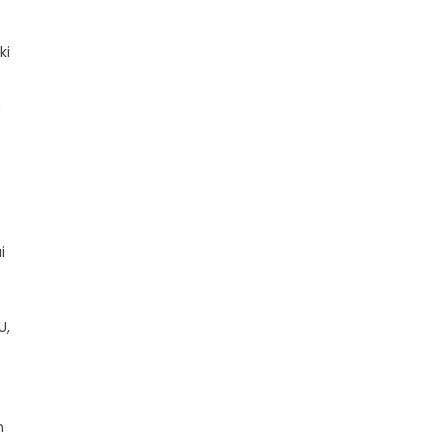
ki
h
i
.
U,
n