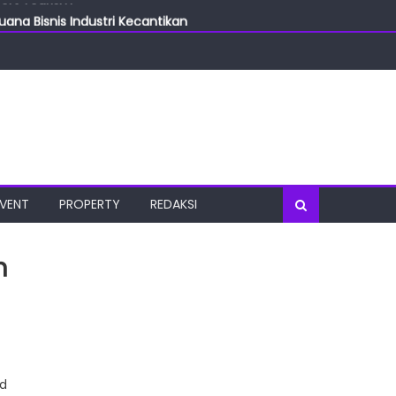
ang Bisnis Industri Kecantikan
las
oratorium Terkini
osial
port Tourism
EVENT
PROPERTY
REDAKSI
n
nd