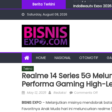
Skip
Berita Terkini
IndoBeauty Expo 2026 
to
Menteri Perindustrian 
Saturday, August 08, 2026
content
IndoHealthcare Gakesl
BRI Cabang Mega Kuni
Snoopy Run Indonesia 
HOME
NASIONAL
OTOMOTIF
GA
Tekno
Realme 14 Series 5G Melu
Performa Gaming High-Le
Posted
Author
on
May 12, 2025
Redaksi
Comments Off
on
realme
BISNIS EXPO
– Melanjutkan misinya mendobrak batas
14
Favoritnya Anak Muda hari ini meluncurkan realme
Series