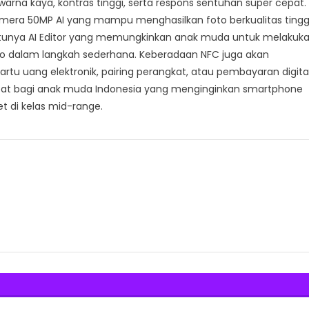
rna kaya, kontras tinggi, serta respons sentuhan super cepat.
 Kamera 50MP AI yang mampu menghasilkan foto berkualitas tingg
atunya AI Editor yang memungkinkan anak muda untuk melakuk
to dalam langkah sederhana. Keberadaan NFC juga akan
u uang elektronik, pairing perangkat, atau pembayaran digital
tepat bagi anak muda Indonesia yang menginginkan smartphone
t di kelas mid-range.