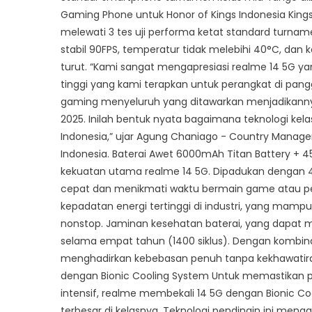
Gaming Phone untuk Honor of Kings Indonesia Kings 
melewati 3 tes uji performa ketat standard turna
stabil 90FPS, temperatur tidak melebihi 40°C, dan 
turut. “Kami sangat mengapresiasi realme 14 5G y
tinggi yang kami terapkan untuk perangkat di pang
gaming menyeluruh yang ditawarkan menjadikannya p
2025. Inilah bentuk nyata bagaimana teknologi kelas
Indonesia,” ujar Agung Chaniago - Country Manager L
Indonesia. Baterai Awet 6000mAh Titan Battery + 
kekuatan utama realme 14 5G. Dipadukan dengan 
cepat dan menikmati waktu bermain game atau pe
kepadatan energi tertinggi di industri, yang mamp
nonstop. Jaminan kesehatan baterai, yang dapat
selama empat tahun (1400 siklus). Dengan kombinas
menghadirkan kebebasan penuh tanpa kekhawatiran
dengan Bionic Cooling System Untuk memastikan p
intensif, realme membekali 14 5G dengan Bionic
terbesar di kelasnya. Teknologi pendingin ini m