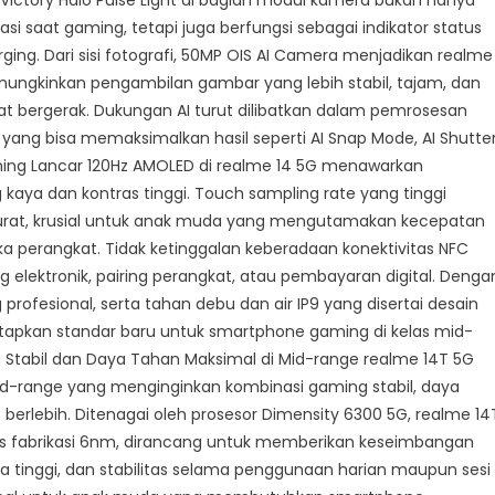
 Victory Halo Pulse Light di bagian modul kamera bukan hanya
si saat gaming, tetapi juga berfungsi sebagai indikator status
rging. Dari sisi fotografi, 50MP OIS AI Camera menjadikan realme
ngkinkan pengambilan gambar yang lebih stabil, tajam, dan
at bergerak. Dukungan AI turut dilibatkan dalam pemrosesan
I yang bisa memaksimalkan hasil seperti AI Snap Mode, AI Shutter
 Gaming Lancar 120Hz AMOLED di realme 14 5G menawarkan
aya dan kontras tinggi. Touch sampling rate yang tinggi
rat, krusial untuk anak muda yang mengutamakan kecepatan
 perangkat. Tidak ketinggalan keberadaan konektivitas NFC
elektronik, pairing perangkat, atau pembayaran digital. Denga
 profesional, serta tahan debu dan air IP9 yang disertai desain
netapkan standar baru untuk smartphone gaming di kelas mid-
 Stabil dan Daya Tahan Maksimal di Mid-range realme 14T 5G
mid-range yang menginginkan kombinasi gaming stabil, daya
berlebih. Ditenagai oleh prosesor Dimensity 6300 5G, realme 14
is fabrikasi 6nm, dirancang untuk memberikan keseimbangan
ya tinggi, dan stabilitas selama penggunaan harian maupun sesi