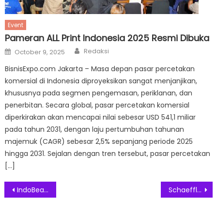
Event
Pameran ALL Print Indonesia 2025 Resmi Dibuka
Author
Posted
Redaksi
October 9, 2025
on
BisnisExpo.com Jakarta – Masa depan pasar percetakan
komersial di Indonesia diproyeksikan sangat menjanjikan,
khususnya pada segmen pengemasan, periklanan, dan
penerbitan. Secara global, pasar percetakan komersial
diperkirakan akan mencapai nilai sebesar USD 541,1 miliar
pada tahun 2031, dengan laju pertumbuhan tahunan
majemuk (CAGR) sebesar 2,5% sepanjang periode 2025
hingga 2031. Sejalan dengan tren tersebut, pasar percetakan
[…]
Post
IndoBeauty Expo 2025 Resmi Dibuka Jadi Boremeter Pertumbuhan Industri Kosmetik Dunia
Schaeffler Vehicle Lifetime Solutions mengumumkan peluncuran REPXPERT Mobile Technical Training Van di Indonesia
navigation