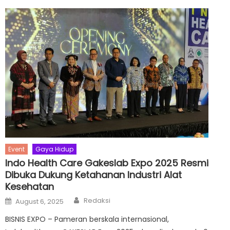
Event
Gaya Hidup
Indo Health Care Gakeslab Expo 2025 Resmi
Dibuka Dukung Ketahanan Industri Alat
Kesehatan
Author
Posted
Redaksi
August 6, 2025
on
BISNIS EXPO – Pameran berskala internasional,