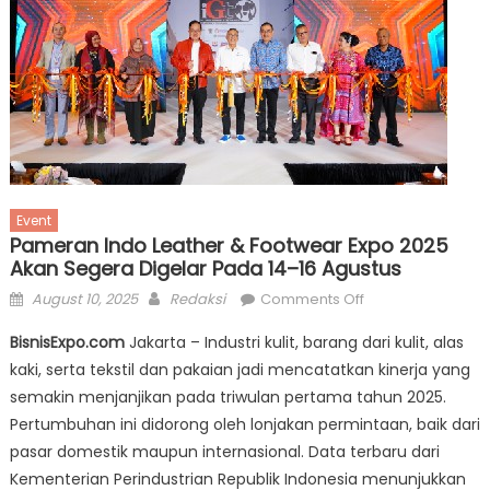
Event
Pameran Indo Leather & Footwear Expo 2025
Akan Segera Digelar Pada 14–16 Agustus
Posted
Author
on
August 10, 2025
Redaksi
Comments Off
on
Pameran
BisnisExpo.com
Jakarta – Industri kulit, barang dari kulit, alas
Indo
kaki, serta tekstil dan pakaian jadi mencatatkan kinerja yang
Leather
semakin menjanjikan pada triwulan pertama tahun 2025.
&
Footwear
Pertumbuhan ini didorong oleh lonjakan permintaan, baik dari
Expo
pasar domestik maupun internasional. Data terbaru dari
2025
Kementerian Perindustrian Republik Indonesia menunjukkan