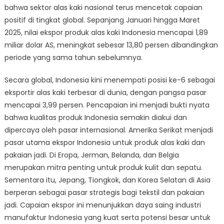
Akan
bahwa sektor alas kaki nasional terus mencetak capaian
Segera
positif di tingkat global. Sepanjang Januari hingga Maret
Digelar
2025, nilai ekspor produk alas kaki Indonesia mencapai 1,89
Pada
miliar dolar AS, meningkat sebesar 13,80 persen dibandingkan
14–
periode yang sama tahun sebelumnya.
16
Agustus
Secara global, Indonesia kini menempati posisi ke-6 sebagai
eksportir alas kaki terbesar di dunia, dengan pangsa pasar
mencapai 3,99 persen. Pencapaian ini menjadi bukti nyata
bahwa kualitas produk Indonesia semakin diakui dan
dipercaya oleh pasar internasional. Amerika Serikat menjadi
pasar utama ekspor Indonesia untuk produk alas kaki dan
pakaian jadi. Di Eropa, Jerman, Belanda, dan Belgia
merupakan mitra penting untuk produk kulit dan sepatu.
Sementara itu, Jepang, Tiongkok, dan Korea Selatan di Asia
berperan sebagai pasar strategis bagi tekstil dan pakaian
jadi. Capaian ekspor ini menunjukkan daya saing industri
manufaktur Indonesia yang kuat serta potensi besar untuk