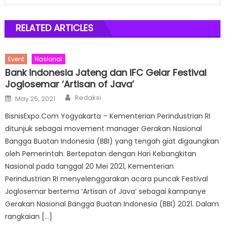
RELATED ARTICLES
Event
Nasional
Bank Indonesia Jateng dan IFC Gelar Festival
Joglosemar ‘Artisan of Java’
Author
Posted
Redaksi
May 25, 2021
on
BisnisExpo.Com Yogyakarta – Kementerian Perindustrian RI
ditunjuk sebagai movement manager Gerakan Nasional
Bangga Buatan Indonesia (BBI) yang tengah giat digaungkan
oleh Pemerintah. Bertepatan dengan Hari Kebangkitan
Nasional pada tanggal 20 Mei 2021, Kementerian
Perindustrian RI menyelenggarakan acara puncak Festival
Joglosemar bertema ‘Artisan of Java’ sebagai kampanye
Gerakan Nasional Bangga Buatan Indonesia (BBI) 2021. Dalam
rangkaian […]