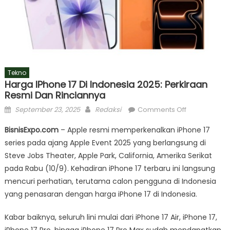
Tekno
Harga IPhone 17 Di Indonesia 2025: Perkiraan
Resmi Dan Rinciannya
Posted
Author
on
September 23, 2025
Redaksi
Comments Off
on
Harga
BisnisExpo.com
– Apple resmi memperkenalkan iPhone 17
iPhone
series pada ajang Apple Event 2025 yang berlangsung di
17
Steve Jobs Theater, Apple Park, California, Amerika Serikat
di
Indonesia
pada Rabu (10/9). Kehadiran iPhone 17 terbaru ini langsung
2025:
mencuri perhatian, terutama calon pengguna di Indonesia
Perkiraan
yang penasaran dengan harga iPhone 17 di Indonesia.
Resmi
dan
Kabar baiknya, seluruh lini mulai dari iPhone 17 Air, iPhone 17,
Rinciannya
iPhone 17 Pro, hingga iPhone 17 Pro Max sudah mendapatkan