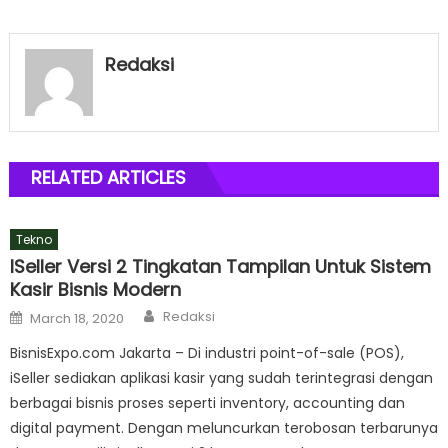
Redaksi
RELATED ARTICLES
Tekno
ISeller Versi 2 Tingkatan Tampilan Untuk Sistem
Kasir Bisnis Modern
Author
Posted
Redaksi
March 18, 2020
on
BisnisExpo.com Jakarta – Di industri point-of-sale (POS),
iSeller sediakan aplikasi kasir yang sudah terintegrasi dengan
berbagai bisnis proses seperti inventory, accounting dan
digital payment. Dengan meluncurkan terobosan terbarunya