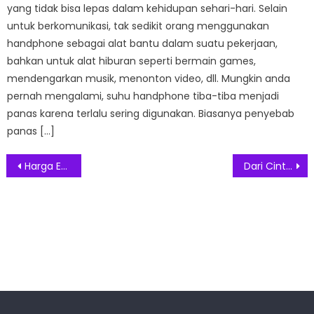
yang tidak bisa lepas dalam kehidupan sehari-hari. Selain
untuk berkomunikasi, tak sedikit orang menggunakan
handphone sebagai alat bantu dalam suatu pekerjaan,
bahkan untuk alat hiburan seperti bermain games,
mendengarkan musik, menonton video, dll. Mungkin anda
pernah mengalami, suhu handphone tiba-tiba menjadi
panas karena terlalu sering digunakan. Biasanya penyebab
panas […]
Post
Harga Emas Antam Melonjak Rp 27.000
Dari Cinta Jadi Bisnis: Cerita Romantis di Balik Lahirnya Crusita
navigation