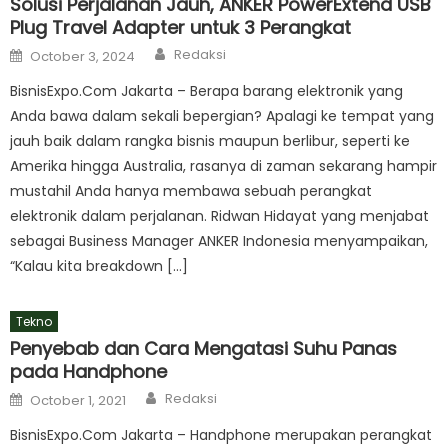
Solusi Perjalanan Jauh, ANKER PowerExtend USB
Plug Travel Adapter untuk 3 Perangkat
Author
Posted
Redaksi
October 3, 2024
on
BisnisExpo.Com Jakarta – Berapa barang elektronik yang
Anda bawa dalam sekali bepergian? Apalagi ke tempat yang
jauh baik dalam rangka bisnis maupun berlibur, seperti ke
Amerika hingga Australia, rasanya di zaman sekarang hampir
mustahil Anda hanya membawa sebuah perangkat
elektronik dalam perjalanan. Ridwan Hidayat yang menjabat
sebagai Business Manager ANKER Indonesia menyampaikan,
“Kalau kita breakdown […]
Tekno
Penyebab dan Cara Mengatasi Suhu Panas
pada Handphone
Author
Posted
Redaksi
October 1, 2021
on
BisnisExpo.Com Jakarta – Handphone merupakan perangkat