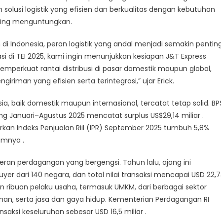
ess
 solusi logistik yang efisien dan berkualitas dengan kebutuhan
r
aling menguntungkan.
de
di Indonesia, peran logistik yang andal menjadi semakin pentin
pasi di TEI 2025, kami ingin menunjukkan kesiapan J&T Express
nesia
emperkuat rantai distribusi di pasar domestik maupun global,
5
riman yang efisien serta terintegrasi,” ujar Erick.
ia, baik domestik maupun internasional, tercatat tetap solid. BP
 Januari–Agustus 2025 mencatat surplus US$29,14 miliar .
kan Indeks Penjualan Riil (IPR) September 2025 tumbuh 5,8%
umnya .
ran perdagangan yang bergengsi. Tahun lalu, ajang ini
uyer dari 140 negara, dan total nilai transaksi mencapai USD 22,
an ribuan pelaku usaha, termasuk UMKM, dari berbagai sektor
man, serta jasa dan gaya hidup. Kementerian Perdagangan RI
aksi keseluruhan sebesar USD 16,5 miliar .