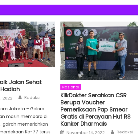
alk Jalan Sehat
Nasional
 Hadiah
KlikDokter Serahkan CSR
Author
Redaksi
, 2022
Berupa Voucher
Pemeriksaan Pap Smear
Com Jakarta – Gelora
Gratis di Perayaan Hut RS
an masih membara di
Kanker Dharmais
, gairah memeriahkan
Author
Posted
emerdekaan Ke-77 terus
Redaksi
November 14, 2022
on