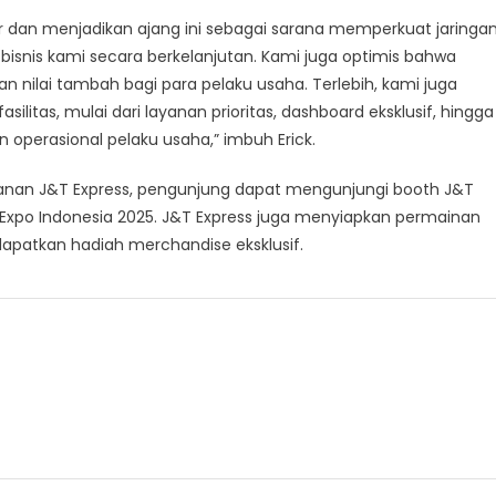
ir dan menjadikan ajang ini sebagai sarana memperkuat jaringan
nis kami secara berkelanjutan. Kami juga optimis bahwa
nilai tambah bagi para pelaku usaha. Terlebih, kami juga
litas, mulai dari layanan prioritas, dashboard eksklusif, hingga
n operasional pelaku usaha,” imbuh Erick.
ayanan J&T Express, pengunjung dapat mengunjungi booth J&T
de Expo Indonesia 2025. J&T Express juga menyiapkan permainan
apatkan hadiah merchandise eksklusif.