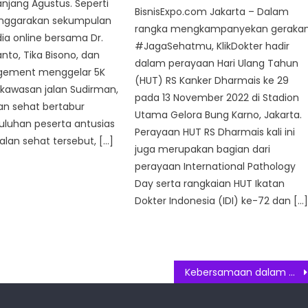
anjang Agustus. Seperti
BisnisExpo.com Jakarta – Dalam
enggarakan sekumpulan
rangka mengkampanyekan geraka
dia online bersama Dr.
#JagaSehatmu, KlikDokter hadir
anto, Tika Bisono, dan
dalam perayaan Hari Ulang Tahun
gement menggelar 5K
(HUT) RS Kanker Dharmais ke 29
 kawasan jalan Sudirman,
pada 13 November 2022 di Stadion
lan sehat bertabur
Utama Gelora Bung Karno, Jakarta.
Puluhan peserta antusias
Perayaan HUT RS Dharmais kali ini
alan sehat tersebut, […]
juga merupakan bagian dari
perayaan International Pathology
Day serta rangkaian HUT Ikatan
Dokter Indonesia (IDI) ke-72 dan […
Kebersamaan dalam Melanjutkan Legacy, Nojorono Memasuki Babaknya di Industri selama 93 Tahun