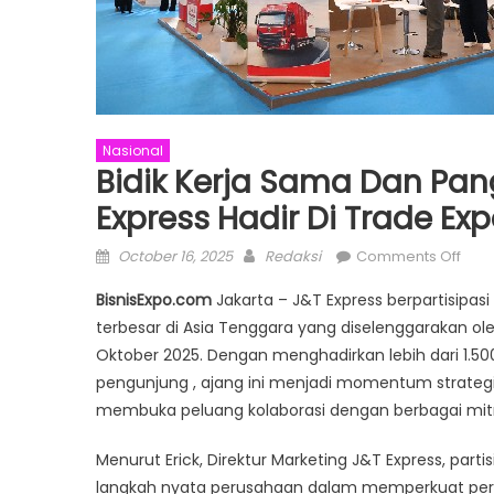
Nasional
Bidik Kerja Sama Dan Pan
Express Hadir Di Trade Ex
Posted
Author
on
October 16, 2025
Redaksi
Comments Off
on
Bidik
BisnisExpo.com
Jakarta – J&T Express berpartisipa
Kerj
terbesar di Asia Tenggara yang diselenggarakan ole
Sam
Oktober 2025. Dengan menghadirkan lebih dari 1.500 
dan
Pan
pengunjung , ajang ini menjadi momentum strategi
Pasa
membuka peluang kolaborasi dengan berbagai mitr
Lebi
Luas
Menurut Erick, Direktur Marketing J&T Express, parti
J&T
langkah nyata perusahaan dalam memperkuat peran