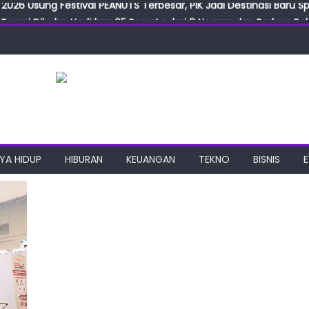
Resmi Dibuka, Hadirkan 65 Peserta dari 8 Negara dan Perluas Pelu
Resmikan ILF dan IGT Expo 2026, Industri Manufaktur Siap Naik Ke
ab Expo 2026 Resmi Digelar, Tampilkan Teknologi Medis dan Lab
ngan Gulirkan Program Jumat Berkah, Wujud Nyata Kepedulian S
2026 Usung Festival PEANUTS Terbesar, PIK Jadi Destinasi Baru S
YA HIDUP
HIBURAN
KEUANGAN
TEKNO
BISNIS