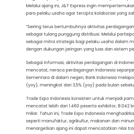
Expr
Melalui ajang ini, J&T Express ingin mempertemukan
Hadi
para pelaku usaha agar tercipta kolaborasi yang s
di
Tra
“Seiring terus bertumbuhnya aktivitas perdagangan 
Expo
sebagai tulang punggung distribusi. Melalui partisi
Indo
sebagai mitra strategis bagi pelaku usaha dalam m
202
dengan dukungan jaringan yang luas dan sistem pengi
Sebagai informasi, aktivitas perdagangan di Indones
mencatat, neraca perdagangan Indonesia sepanjang
Sementara di dalam negeri, Bank Indonesia melapor
(yoy), meningkat dari 3,5% (yoy) pada bulan sebel
Trade Expo Indonesia konsisten untuk menjadi pame
mencatat lebih dari 1.460 peserta exhibitor, 8.042 b
miliar. Tahun ini, Trade Expo Indonesia menghadirk
seperti manufaktur, agrikultur, makanan dan minu
menargetkan ajang ini dapat mencatatkan nilai trans