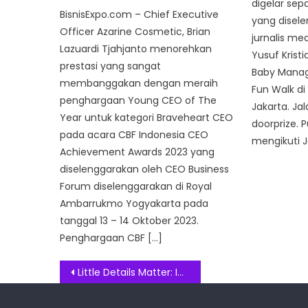
digelar sep
BisnisExpo.com – Chief Executive
yang disel
Officer Azarine Cosmetic, Brian
jurnalis me
Lazuardi Tjahjanto menorehkan
Yusuf Kristi
prestasi yang sangat
Baby Mana
membanggakan dengan meraih
Fun Walk di
penghargaan Young CEO of The
Jakarta. Ja
Year untuk kategori Braveheart CEO
doorprize. 
pada acara CBF Indonesia CEO
mengikuti J
Achievement Awards 2023 yang
diselenggarakan oleh CEO Business
Forum diselenggarakan di Royal
Ambarrukmo Yogyakarta pada
tanggal 13 – 14 Oktober 2023.
Penghargaan CBF […]
Post
Little Details Matter: Intip Kejelian HIBI Merancang Tas Fungsional yang Sempurna untuk Gaya Hidup Serba Cepat
navigation