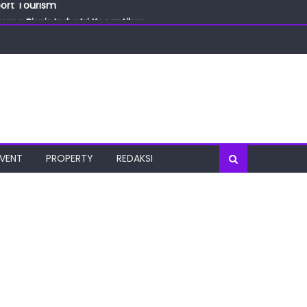
ang Bisnis Industri Kecantikan
las
oratorium Terkini
osial
port Tourism
EVENT
PROPERTY
REDAKSI