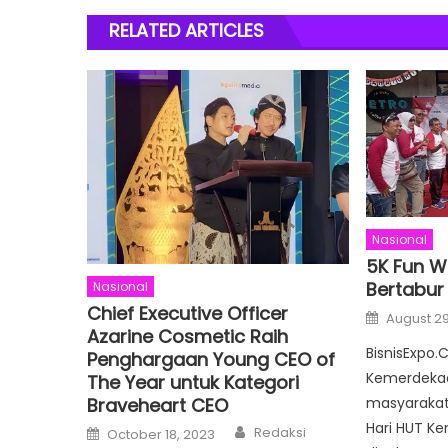
RELATED ARTICLES
Nasional
5K Fun W
Bertabur
Nasional
Chief Executive Officer
Posted
August 29
on
Azarine Cosmetic Raih
BisnisExpo.
Penghargaan Young CEO of
Kemerdeka
The Year untuk Kategori
Braveheart CEO
masyarakat
Author
Hari HUT K
Posted
Redaksi
October 18, 2023
on