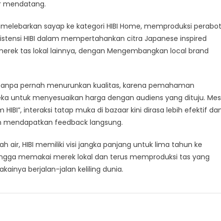
er mendatang.
ana melebarkan sayap ke kategori HIBI Home, memproduksi perabo
istensi HIBI dalam mempertahankan citra Japanese inspired
erek tas lokal lainnya, dengan Mengembangkan local brand
 tanpa pernah menurunkan kualitas, karena pemahaman
 untuk menyesuaikan harga dengan audiens yang dituju. Mes
I”, interaksi tatap muka di bazaar kini dirasa lebih efektif da
mendapatkan feedback langsung.
h air, HIBI memiliki visi jangka panjang untuk lima tahun ke
ngga memakai merek lokal dan terus memproduksi tas yang
nya berjalan-jalan keliling dunia.