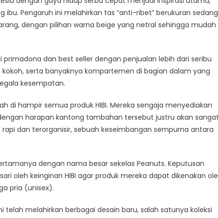
esia dengan gaya hidup serba cepat menjadi inspirasi utama,
ba
g ibu. Pengaruh ini melahirkan tas “anti-ribet” berukuran sedang
at
ng, dengan pilihan warna beige yang netral sehingga mudah
adi primadona dan best seller dengan penjualan lebih dari seribu
n kokoh, serta banyaknya kompartemen di bagian dalam yang
segala kesempatan.
h di hampir semua produk HIBI. Mereka sengaja menyediakan
u, dengan harapan kantong tambahan tersebut justru akan sanga
rapi dan terorganisir, sebuah keseimbangan sempurna antara
i pertamanya dengan nama besar sekelas Peanuts. Keputusan
asari oleh keinginan HIBI agar produk mereka dapat dikenakan ol
a pria (unisex).
i telah melahirkan berbagai desain baru, salah satunya koleksi