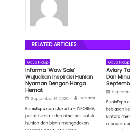
RELATED ARTICLES
Gaya Hidup
Gaya Hidup
Informa ‘Wow Sale’
Aviary T
Wujudkan Inspirasi Hunian
Dan Minu
Nyaman Dengan Harga
Septemb
Hemat
Posted
Septembe
on
Author
Posted
Redaksi
September 14, 2020
on
BisnisExpo.
BisnisExpo.com Jakarta – INFORMA,
kebiasan ke
pusat furnitur dan aksesoris untuk
Bintaro me
hunian dan bisnis mengadakan
menarik den