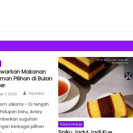
awarkan Makanan
man Pilihan di Bulan
er
Author
Redaksi
r 1, 2020
com Jakarta – Di tengah
hidupan baru, Aviary
mberikan suguhan
Gaya Hidup
gan berbagai pilihan
Spiku Jadul Jadi Kue