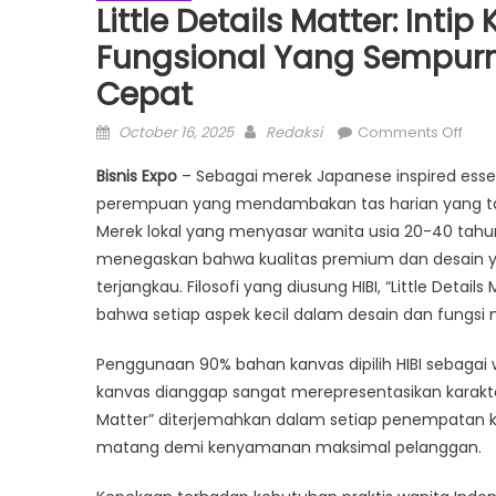
Little Details Matter: Inti
Fungsional Yang Sempurn
Cepat
Posted
Author
on
October 16, 2025
Redaksi
Comments Off
on
Little
Bisnis Expo
– Sebagai merek Japanese inspired essent
Deta
perempuan yang mendambakan tas harian yang tak h
Matt
Merek lokal yang menyasar wanita usia 20-40 tahun,
Intip
Keje
menegaskan bahwa kualitas premium dan desain ya
HIBI
terjangkau. Filosofi yang diusung HIBI, “Little Detai
Mer
bahwa setiap aspek kecil dalam desain dan fungsi m
Tas
Fung
Penggunaan 90% bahan kanvas dipilih HIBI sebagai
yan
kanvas dianggap sangat merepresentasikan karakter 
Sem
Matter” diterjemahkan dalam setiap penempatan ka
untu
matang demi kenyamanan maksimal pelanggan.
Gay
Hidu