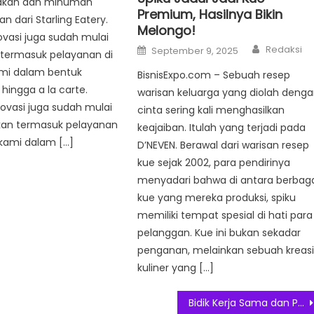
akan dan minuman
Premium, Hasilnya Bikin
 dari Starling Eatery.
Melongo!
ovasi juga sudah mulai
Author
Posted
Redaksi
September 9, 2025
 termasuk pelayanan di
on
ami dalam bentuk
BisnisExpo.com – Sebuah resep
ingga a la carte.
warisan keluarga yang diolah deng
novasi juga sudah mulai
cinta sering kali menghasilkan
kan termasuk pelayanan
keajaiban. Itulah yang terjadi pada
 kami dalam […]
D’NEVEN. Berawal dari warisan resep
kue sejak 2002, para pendirinya
menyadari bahwa di antara berbag
kue yang mereka produksi, spiku
memiliki tempat spesial di hati para
pelanggan. Kue ini bukan sekadar
penganan, melainkan sebuah kreas
kuliner yang […]
Bidik Kerja Sama dan Pangsa Pasar Lebih Luas, J&T Express Hadir di Trade Expo Indonesia 2025