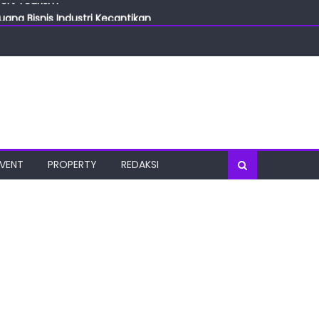
ang Bisnis Industri Kecantikan
las
oratorium Terkini
osial
port Tourism
EVENT
PROPERTY
REDAKSI