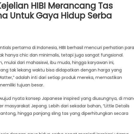
p Kejelian HIBI Merancang Tas
a Untuk Gaya Hidup Serba
ials pertama di Indonesia, HIBI berhasil mencuri perhatian par
ils
anya chic dan minimalis, tetapi juga sangat fungsional.
er:
 mulai dari mahasiswi, ibu muda, hingga karyawan ini,
lian
ng tak lekang waktu bisa didapatkan dengan harga yang
ls Matter,” adalah inti dari setiap produk mereka, memastikan
ancang
emiliki tujuan besar.
sional
 wujud nyata konsep Japanese inspired yang diusungnya, di man
g
masyarakat Jepang. Lebih dari sekadar bahan, “Little Details
purna
ntong, hingga panjang sling tas yang diperhitungkan secara
k
a
p