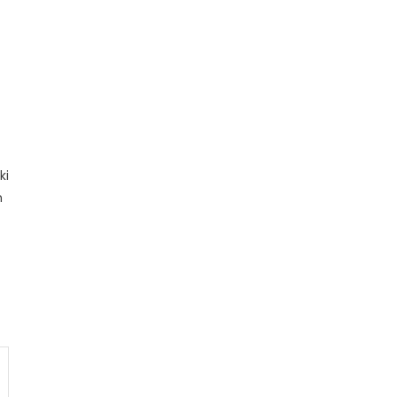
t
ki
n