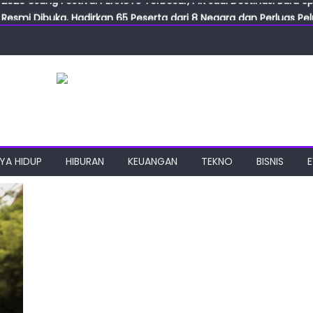
Resmi Dibuka, Hadirkan 65 Peserta dari 8 Negara dan Perluas Pelu
Resmikan ILF dan IGT Expo 2026, Industri Manufaktur Siap Naik Ke
ab Expo 2026 Resmi Digelar, Tampilkan Teknologi Medis dan Lab
ngan Gulirkan Program Jumat Berkah, Wujud Nyata Kepedulian S
2026 Usung Festival PEANUTS Terbesar, PIK Jadi Destinasi Baru S
YA HIDUP
HIBURAN
KEUANGAN
TEKNO
BISNIS