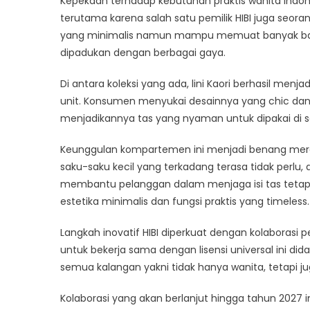
Kepekaan terhadap kebutuhan praktis wanita Indon
Ser
terutama karena salah satu pemilik HIBI juga seoran
Cep
yang minimalis namun mampu memuat banyak bara
dipadukan dengan berbagai gaya.
Di antara koleksi yang ada, lini Kaori berhasil menj
unit. Konsumen menyukai desainnya yang chic da
menjadikannya tas yang nyaman untuk dipakai di 
Keunggulan kompartemen ini menjadi benang mera
saku-saku kecil yang terkadang terasa tidak perl
membantu pelanggan dalam menjaga isi tas tetap 
estetika minimalis dan fungsi praktis yang timeless.
Langkah inovatif HIBI diperkuat dengan kolaboras
untuk bekerja sama dengan lisensi universal ini did
semua kalangan yakni tidak hanya wanita, tetapi jug
Kolaborasi yang akan berlanjut hingga tahun 2027 in