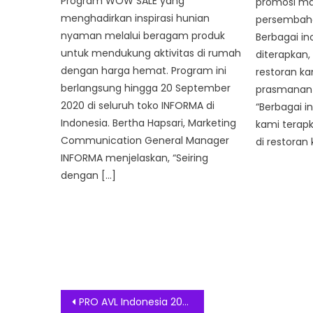
Program WOW SALE yang
promosi m
menghadirkan inspirasi hunian
persembahan
nyaman melalui beragam produk
Berbagai in
untuk mendukung aktivitas di rumah
diterapkan,
dengan harga hemat. Program ini
restoran k
berlangsung hingga 20 September
prasmanan h
2020 di seluruh toko INFORMA di
“Berbagai i
Indonesia. Bertha Hapsari, Marketing
kami terap
Communication General Manager
di restoran
INFORMA menjelaskan, “Seiring
dengan […]
Post
PRO AVL Indonesia 2025, Ajang Kolaborasi dan Inovasi Terkini Industri Audio-Visual