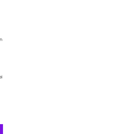
an
ai
i