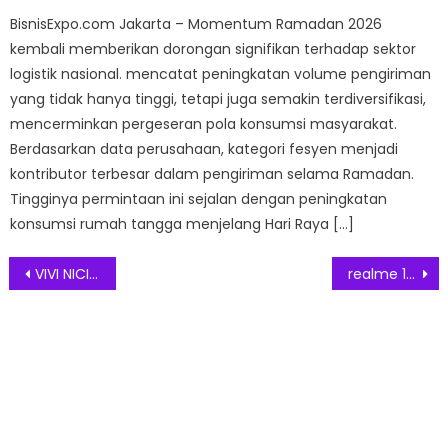
BisnisExpo.com Jakarta – Momentum Ramadan 2026
kembali memberikan dorongan signifikan terhadap sektor
logistik nasional. mencatat peningkatan volume pengiriman
yang tidak hanya tinggi, tetapi juga semakin terdiversifikasi,
mencerminkan pergeseran pola konsumsi masyarakat.
Berdasarkan data perusahaan, kategori fesyen menjadi
kontributor terbesar dalam pengiriman selama Ramadan.
Tingginya permintaan ini sejalan dengan peningkatan
konsumsi rumah tangga menjelang Hari Raya […]
Post
VIVI NICI: Langkah Anggun Tanpa Kompromi, Era Baru High Heels
realme 15T 5G Resmi Hadir di Indonesia, Smartphone Rp3 Jutaan Super Tipis dengan Baterai 7000mAh dan Desain Paling Stylish di Kelasnya
navigation