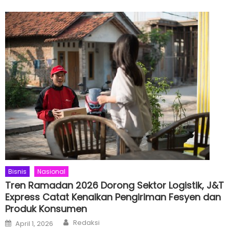
Bisnis
Nasional
Tren Ramadan 2026 Dorong Sektor Logistik, J&T
Express Catat Kenaikan Pengiriman Fesyen dan
Produk Konsumen
Author
Posted
Redaksi
April 1, 2026
on