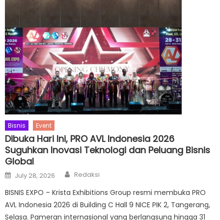
Bisnis
Event
Dibuka Hari Ini, PRO AVL Indonesia 2026
Suguhkan Inovasi Teknologi dan Peluang Bisnis
Global
Author
Posted
Redaksi
July 28, 2026
on
BISNIS EXPO – Krista Exhibitions Group resmi membuka PRO
AVL Indonesia 2026 di Building C Hall 9 NICE PIK 2, Tangerang,
Selasa. Pameran internasional yang berlangsung hingga 31