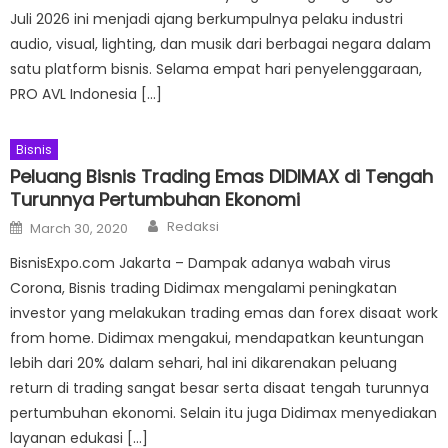
Juli 2026 ini menjadi ajang berkumpulnya pelaku industri
audio, visual, lighting, dan musik dari berbagai negara dalam
satu platform bisnis. Selama empat hari penyelenggaraan,
PRO AVL Indonesia […]
Bisnis
Peluang Bisnis Trading Emas DIDIMAX di Tengah
Turunnya Pertumbuhan Ekonomi
Author
Posted
Redaksi
March 30, 2020
on
BisnisExpo.com Jakarta – Dampak adanya wabah virus
Corona, Bisnis trading Didimax mengalami peningkatan
investor yang melakukan trading emas dan forex disaat work
from home. Didimax mengakui, mendapatkan keuntungan
lebih dari 20% dalam sehari, hal ini dikarenakan peluang
return di trading sangat besar serta disaat tengah turunnya
pertumbuhan ekonomi. Selain itu juga Didimax menyediakan
layanan edukasi […]