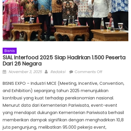
Bisnis
SIAL Interfood 2025 Siap Hadirkan 1.500 Peserta
Dari 26 Negara
Posted
Author
on
November 3, 2025
Redaksi
Comments Off
on
SIAL
BISNIS EXPO – Industri MICE (Meeting, Incentive, Convention,
Interfood
and Exhibition) sepanjang tahun 2025 menunjukkan
2025
kontribusi yang kuat terhadap perekonomian nasional.
Siap
Hadirkan
Menurut data dari Kementerian Pariwisata, event-event
1.500
yang mendapat dukungan Kementerian Pariwisata berhasil
peserta
memberikan dampak signifikan dengan menghadirkan 10,8
dari
juta pengunjung, melibatkan 95.000 pekerja event,