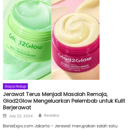
Gaya Hidup
Jerawat Terus Menjadi Masalah Remaja,
Glad2Glow Mengeluarkan Pelembab untuk Kulit
Berjerawat
Author
Posted
Redaksi
July 22, 2024
on
BisnisExpo.com Jakarta – Jerawat merupakan salah satu