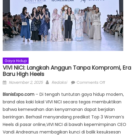
Gaya Hidup
VIVI NICI: Langkah Anggun Tanpa Kompromi, Era
Baru High Heels
Posted
Author
on
November 2, 2025
Redaksi
Comments Off
on
VIVI
BisnisExpo.com
– Di tengah tuntutan gaya hidup modern,
NICI:
brand alas kaki lokal VIVI NICI secara tegas membuktikan
Langkah
bahwa kemewahan dan kenyamanan dapat berjalan
Anggun
Tanpa
beriringan. Berhasil menyandang predikat Top 3 Woman’s
Kompromi,
Heels di pasar online,VIVI NICI di bawah kepemimpinan CEO
Era
Vandi Andreanus membagikan kunci di balik kesuksesan