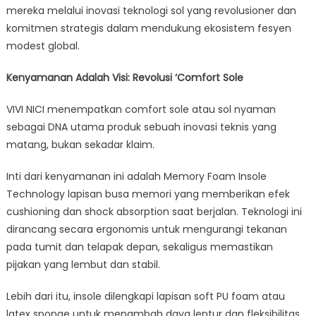
Baru
mereka melalui inovasi teknologi sol yang revolusioner dan
High
komitmen strategis dalam mendukung ekosistem fesyen
Heels
modest global.
Kenyamanan Adalah Visi: Revolusi ‘Comfort Sole
VIVI NICI menempatkan comfort sole atau sol nyaman
sebagai DNA utama produk sebuah inovasi teknis yang
matang, bukan sekadar klaim.
Inti dari kenyamanan ini adalah Memory Foam Insole
Technology lapisan busa memori yang memberikan efek
cushioning dan shock absorption saat berjalan. Teknologi ini
dirancang secara ergonomis untuk mengurangi tekanan
pada tumit dan telapak depan, sekaligus memastikan
pijakan yang lembut dan stabil.
Lebih dari itu, insole dilengkapi lapisan soft PU foam atau
latex sponge untuk menambah daya lentur dan fleksibilitas.