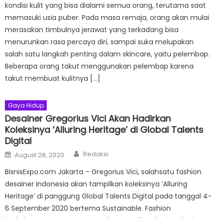
kondisi kulit yang bisa dialami semua orang, terutama saat
memasuki usia puber. Pada masa remaja, orang akan mulai
merasakan timbulnya jerawat yang terkadang bisa
menurunkan rasa percaya diri, sampai suka melupakan
salah satu langkah penting dalam skincare, yaitu pelembap.
Beberapa orang takut menggunakan pelembap karena
takut membuat kulitnya […]
Gaya Hidup
Desainer Gregorius Vici Akan Hadirkan
Koleksinya ‘Alluring Heritage’ di Global Talents
Digital
Author
Posted
Redaksi
August 28, 2020
on
BisnisExpo.com Jakarta – Gregorius Vici, salahsatu fashion
desainer Indonesia akan tampilkan koleksinya ‘Alluring
Heritage’ di panggung Global Talents Digital pada tanggal 4-
6 September 2020 bertema Sustainable. Fashion