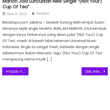
Marion Jola Luncurkan New Single “(Not Your)
Cup Of Tea”
Author
Posted
Redaksi
May 31, 2023
on
BisnisExpo.com Jakarta – Setelah kurang lebih empat bulan
lamanya sejak single terakhir dirilis, kini MARION JOLA kembali
dengan karya terbarunya yang diberi judul ‘(Not Your) Cup
Of Tea’, masih di bawah label rekaman Universal Music
Indonesia. Single ini sangat fresh, berbeda dengan single
sebelumnya ‘Bukan Manusia’, lagu ‘(Not Your) Cup Of Tea’
mengusung warna musik […]
Post
Fazzio Youth Festival 2025 Euforia di 3 Kota, Rangkul Gen Z Lewat Kompetisi
SIAL Interfood 2025 Siap Hadirkan 1.500 peserta dari 26 negara
navigation