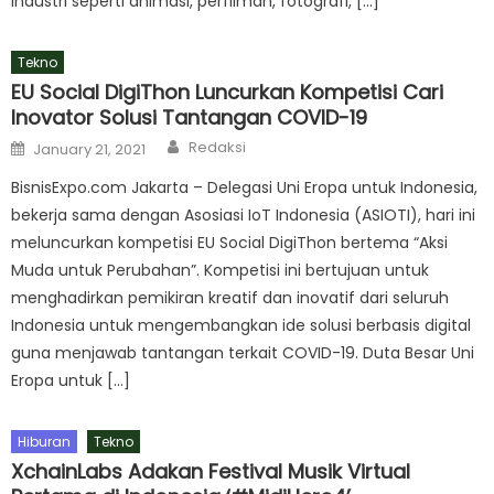
industri seperti animasi, perfilman, fotografi, […]
Tekno
EU Social DigiThon Luncurkan Kompetisi Cari
Inovator Solusi Tantangan COVID-19
Author
Posted
Redaksi
January 21, 2021
on
BisnisExpo.com Jakarta – Delegasi Uni Eropa untuk Indonesia,
bekerja sama dengan Asosiasi IoT Indonesia (ASIOTI), hari ini
meluncurkan kompetisi EU Social DigiThon bertema “Aksi
Muda untuk Perubahan”. Kompetisi ini bertujuan untuk
menghadirkan pemikiran kreatif dan inovatif dari seluruh
Indonesia untuk mengembangkan ide solusi berbasis digital
guna menjawab tantangan terkait COVID-19. Duta Besar Uni
Eropa untuk […]
Hiburan
Tekno
XchainLabs Adakan Festival Musik Virtual