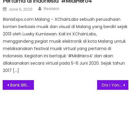
Pertama di Indonesia ‘#MidiHero4’
Author
Posted
Redaksi
June 5, 2020
on
BisnisExpo.com Malang – XChainLabs sebuah perusahaan
konten berbasis musik dan visual di Malang yang berdiri sejak
2013 oleh Luwky Kurniawan. Kali ini XChainLabs,
menggandeng pegiat musik elektronik di kota Malang untuk
melaksanakan festival musik virtual yang pertama di
Indonesia. Kegiatan ini bertajuk ‘#MidiHero4’ dan akan
dilaksanakan secara virtual pada 5-6 Juni 2020. Sejak tahun
2017 […]
Post
Bank BRI Gelar Open Booth di Sogo Mall Kota Kasablanka untuk Dorong Akuisisi New User BRImo dan Produk Simpanan Bank BRI
Drs I Yongky Sugiarto Gelar Pelatihan Chinese Medicine di Indonesia
navigation