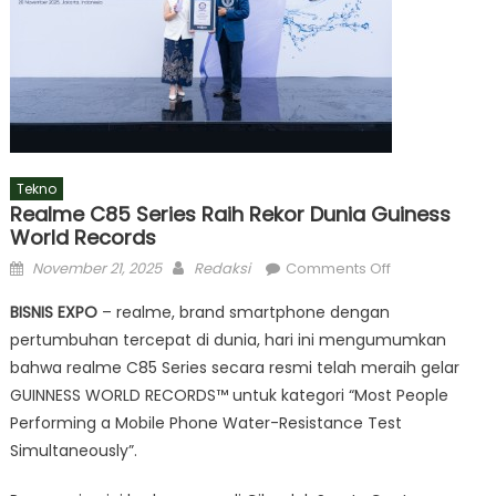
Tekno
Realme C85 Series Raih Rekor Dunia Guiness
World Records
Posted
Author
on
November 21, 2025
Redaksi
Comments Off
on
realme
BISNIS EXPO
– realme, brand smartphone dengan
C85
pertumbuhan tercepat di dunia, hari ini mengumumkan
Series
bahwa realme C85 Series secara resmi telah meraih gelar
Raih
Rekor
GUINNESS WORLD RECORDS™ untuk kategori “Most People
Dunia
Performing a Mobile Phone Water-Resistance Test
Guiness
Simultaneously”.
World
Records