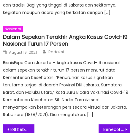
dan tradisi. Bagi yang tinggal di Jakarta dan sekitarnya,
kegiatan maupun acara yang berkaitan dengan […]
Nasional
Dalam Sepekan Terakhir Angka Kasus Covid-19
Nasional Turun 17 Persen
Author
Posted
Redaksi
August 19, 2021
on
BisnisExpo.Com Jakarta – Angka kasus Covid-19 nasional
dalam sepekan terakhir turun 17 persen menurut data
Kementerian Kesehatan. “Penurunan kasus signifikan
terutama terjadi di daerah Provinsi DKI Jakarta, Sumatera
Barat, dan Maluku Utara,” kata Juru Bicara Vaksinasi Covid-19
Kementerian Kesehatan Siti Nadia Tarmizi saat
menyampaikan keterangan pers secara virtual dari Jakarta,
Rabu sore (18/8/2021). Dia mengatakan, […]
Post
BRI Kebayoran Baru Hadir di Gedung BPA, Perkuat Dukungan untuk Program Pemulihan Aset
Benecol Hadirkan Kampanye Sehat Agar Momen Idul Adha Tetap Nikmat