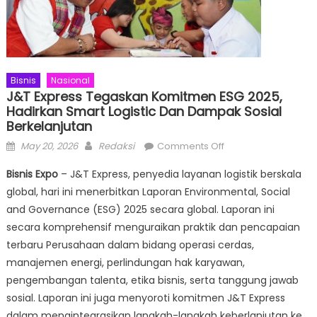
Bisnis
Nasional
J&T Express Tegaskan Komitmen ESG 2025,
Hadirkan Smart Logistic Dan Dampak Sosial
Berkelanjutan
Posted
Author
on
May 20, 2026
Redaksi
Comments Off
on
J&T
Bisnis Expo
– J&T Express, penyedia layanan logistik berskala
Express
global, hari ini menerbitkan Laporan Environmental, Social
Tegaskan
and Governance (ESG) 2025 secara global. Laporan ini
Komitmen
ESG
secara komprehensif menguraikan praktik dan pencapaian
2025,
terbaru Perusahaan dalam bidang operasi cerdas,
Hadirkan
manajemen energi, perlindungan hak karyawan,
Smart
pengembangan talenta, etika bisnis, serta tanggung jawab
Logistic
sosial. Laporan ini juga menyoroti komitmen J&T Express
dan
dalam mengintegrasikan langkah-langkah keberlanjutan ke