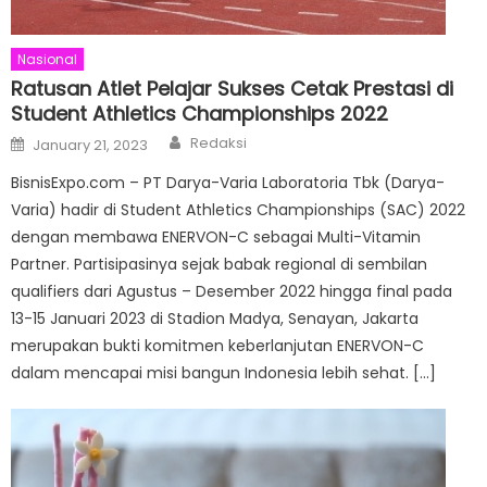
Nasional
Ratusan Atlet Pelajar Sukses Cetak Prestasi di
Student Athletics Championships 2022
Author
Posted
Redaksi
January 21, 2023
on
BisnisExpo.com – PT Darya-Varia Laboratoria Tbk (Darya-
Varia) hadir di Student Athletics Championships (SAC) 2022
dengan membawa ENERVON-C sebagai Multi-Vitamin
Partner. Partisipasinya sejak babak regional di sembilan
qualifiers dari Agustus – Desember 2022 hingga final pada
13-15 Januari 2023 di Stadion Madya, Senayan, Jakarta
merupakan bukti komitmen keberlanjutan ENERVON-C
dalam mencapai misi bangun Indonesia lebih sehat. […]