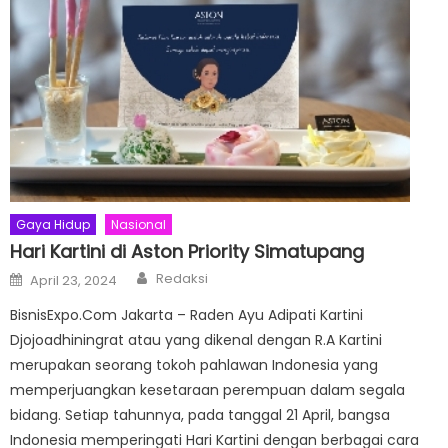
Gaya Hidup
Nasional
Hari Kartini di Aston Priority Simatupang
Author
Posted
Redaksi
April 23, 2024
on
BisnisExpo.Com Jakarta – Raden Ayu Adipati Kartini
Djojoadhiningrat atau yang dikenal dengan R.A Kartini
merupakan seorang tokoh pahlawan Indonesia yang
memperjuangkan kesetaraan perempuan dalam segala
bidang. Setiap tahunnya, pada tanggal 21 April, bangsa
Indonesia memperingati Hari Kartini dengan berbagai cara