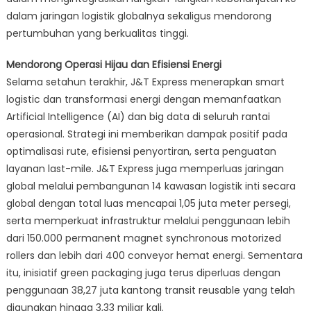
Dampak
dalam jaringan logistik globalnya sekaligus mendorong
Sosial
pertumbuhan yang berkualitas tinggi.
Berkelanjutan
Mendorong Operasi Hijau dan Efisiensi Energi
Selama setahun terakhir, J&T Express menerapkan smart
logistic dan transformasi energi dengan memanfaatkan
Artificial Intelligence (AI) dan big data di seluruh rantai
operasional. Strategi ini memberikan dampak positif pada
optimalisasi rute, efisiensi penyortiran, serta penguatan
layanan last-mile. J&T Express juga memperluas jaringan
global melalui pembangunan 14 kawasan logistik inti secara
global dengan total luas mencapai 1,05 juta meter persegi,
serta memperkuat infrastruktur melalui penggunaan lebih
dari 150.000 permanent magnet synchronous motorized
rollers dan lebih dari 400 conveyor hemat energi. Sementara
itu, inisiatif green packaging juga terus diperluas dengan
penggunaan 38,27 juta kantong transit reusable yang telah
digunakan hingga 3,33 miliar kali.