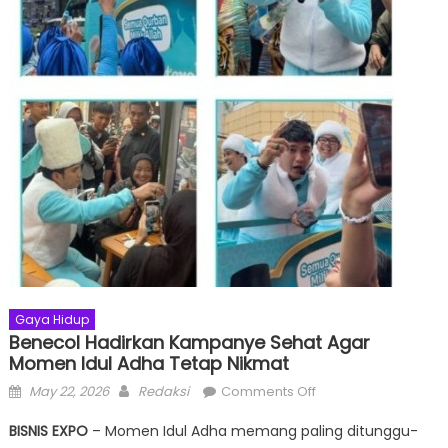
Gaya Hidup
Benecol Hadirkan Kampanye Sehat Agar
Momen Idul Adha Tetap Nikmat
Posted
Author
on
May 22, 2026
Redaksi
Comments Off
on
Benecol
BISNIS EXPO
– Momen Idul Adha memang paling ditunggu-
Hadirkan