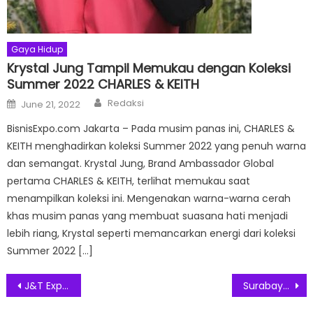
Gaya Hidup
Krystal Jung Tampil Memukau dengan Koleksi
Summer 2022 CHARLES & KEITH
Author
Posted
Redaksi
June 21, 2022
on
BisnisExpo.com Jakarta – Pada musim panas ini, CHARLES &
KEITH menghadirkan koleksi Summer 2022 yang penuh warna
dan semangat. Krystal Jung, Brand Ambassador Global
pertama CHARLES & KEITH, terlihat memukau saat
menampilkan koleksi ini. Mengenakan warna-warna cerah
khas musim panas yang membuat suasana hati menjadi
lebih riang, Krystal seperti memancarkan energi dari koleksi
Summer 2022 […]
Post
J&T Express Tegaskan Komitmen ESG 2025, Hadirkan Smart Logistic dan Dampak Sosial Berkelanjutan
Surabaya Jadi Kota Pembuka Rangkaian Nasional Indonesia Coffee Expo (ICX) 2026