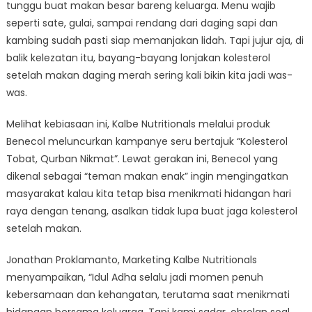
tunggu buat makan besar bareng keluarga. Menu wajib
Kampanye
seperti sate, gulai, sampai rendang dari daging sapi dan
Sehat
Agar
kambing sudah pasti siap memanjakan lidah. Tapi jujur aja, di
Momen
balik kelezatan itu, bayang-bayang lonjakan kolesterol
Idul
setelah makan daging merah sering kali bikin kita jadi was-
Adha
was.
Tetap
Nikmat
Melihat kebiasaan ini, Kalbe Nutritionals melalui produk
Benecol meluncurkan kampanye seru bertajuk “Kolesterol
Tobat, Qurban Nikmat”. Lewat gerakan ini, Benecol yang
dikenal sebagai “teman makan enak” ingin mengingatkan
masyarakat kalau kita tetap bisa menikmati hidangan hari
raya dengan tenang, asalkan tidak lupa buat jaga kolesterol
setelah makan.
Jonathan Proklamanto, Marketing Kalbe Nutritionals
menyampaikan, “Idul Adha selalu jadi momen penuh
kebersamaan dan kehangatan, terutama saat menikmati