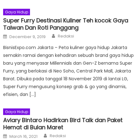
Gaya Hidup
Super Furry Destinasi Kuliner Teh kocok Gaya
Taiwan Dan Roti Panggang
Author
Posted
Redaksi
December 9, 2019
on
BisnisExpo.com Jakarta – Peta kuliner gaya hidup Jakarta
semakin ramai dengan kehadiran sebuah brand gaya hidup
baru yang menyasar Millennials dan Gen-Z bernama Super
Furry, yang berlokasi di Neo Soho, Central Park Mall, Jakarta
Barat. Dibuka pada tanggal 18 November 2019 di lantai LG,
Super Furry mengusung konsep grab & go yang dinamis,
efisien, dan […]
Gaya Hidup
Aviary Bintaro Hadirkan Bird Talk dan Paket
Hemat di Bulan Maret
Author
Posted
Redaksi
March 16, 2021
on