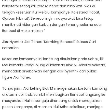
hidangan bersama keluarga. Tapi kami sadar, obrolan soal
kolesterol sering kali terasa berat dan bikin was-was di
tengah keseruan itu. Melalui kampanye ‘Kolesterol Tobat,
Qurban Nikmat’, Benecol ingin masyarakat bisa tetap
menikmati hidangan kurban dengan tenang, selama ada
Benecol di meja makan.”
Aksi Nyentrik Aldi Taher: “Kambing Benecol” Sukses Curi
Perhatian
Keseruan kampanye ini langsung dibuktikan pada Sabtu, 16
Mei kemarin. Pengunjung di kawasan Blok M, Jakarta Selatan,
mendadak dihebohkan dengan aksi nyentrik dari public
figure Aldi Taher.
Tanpa jaim, Aldi keliling Blok M mengenakan kostum kambing
di atas mobil truk, sambil membagikan Benecol langsung ke
masyarakat. Hal ini sengaja dirancang untuk menegaskan
pesan kampanye, di momen Idul Adha sekalipun, menjaga