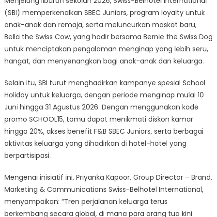
Menjelang liburan sekolah 2026, Swiss-Belhotel International
di
(SBI) memperkenalkan SBEC Juniors, program loyalty untuk
Swiss-
anak-anak dan remaja, serta meluncurkan maskot baru,
Belhotel
Bella the Swiss Cow, yang hadir bersama Bernie the Swiss Dog
Pondok
untuk menciptakan pengalaman menginap yang lebih seru,
Indah
hangat, dan menyenangkan bagi anak-anak dan keluarga.
Selain itu, SBI turut menghadirkan kampanye spesial School
Holiday untuk keluarga, dengan periode menginap mulai 10
Juni hingga 31 Agustus 2026. Dengan menggunakan kode
promo SCHOOL15, tamu dapat menikmati diskon kamar
hingga 20%, akses benefit F&B SBEC Juniors, serta berbagai
aktivitas keluarga yang dihadirkan di hotel-hotel yang
berpartisipasi.
Mengenai inisiatif ini, Priyanka Kapoor, Group Director – Brand,
Marketing & Communications Swiss-Belhotel International,
menyampaikan: “Tren perjalanan keluarga terus
berkembang secara global, di mana para orang tua kini