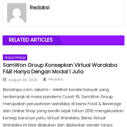
Redaksi
RELATED ARTICLES
Gaya Hidup
SamWon Group Konsepkan Virtual Waralaba
F&B Hanya Dengan Modal 1 Juta
Author
Posted
Redaksi
August 26, 2020
on
BisnisExpo.com Jakarta – Melihat kondisi banyak yang
terdampak di masa pandemi Covid-19, SamWon Group
merupakan perusahaan waralaba di bisnis Food & Beverage
dan Online Shop yang berdiri sejak tahun 2010 mengeluarkan
konsep barunya yaitu Virtual Waralaba. Bisnis Virtual
Waralaba ini bisa dilakukan dan dijalankan sendiri tanpa