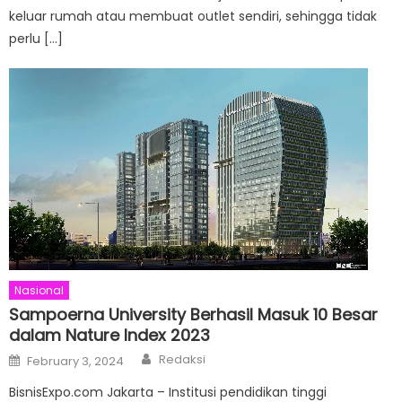
keluar rumah atau membuat outlet sendiri, sehingga tidak
perlu […]
Nasional
Sampoerna University Berhasil Masuk 10 Besar
dalam Nature Index 2023
Author
Posted
Redaksi
February 3, 2024
on
BisnisExpo.com Jakarta – Institusi pendidikan tinggi