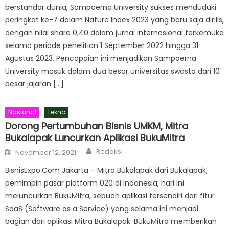
berstandar dunia, Sampoerna University sukses menduduki
peringkat ke-7 dalam Nature Index 2023 yang baru saja dirilis,
dengan nilai share 0,40 dalam jurnal internasional terkemuka
selama periode penelitian 1 September 2022 hingga 31
Agustus 2023. Pencapaian ini menjadikan Sampoerna
University masuk dalam dua besar universitas swasta dari 10
besar jajaran […]
Nasional
Tekno
Dorong Pertumbuhan Bisnis UMKM, Mitra
Bukalapak Luncurkan Aplikasi BukuMitra
Author
Posted
Redaksi
November 12, 2021
on
BisnisExpo.Com Jakarta – Mitra Bukalapak dari Bukalapak,
pemimpin pasar platform 020 di Indonesia, hari ini
meluncurkan BukuMitra, sebuah aplikasi tersendiri dari fitur
SaaS (Software as a Service) yang selama ini menjadi
bagian dari aplikasi Mitra Bukalapak. BukuMitra memberikan