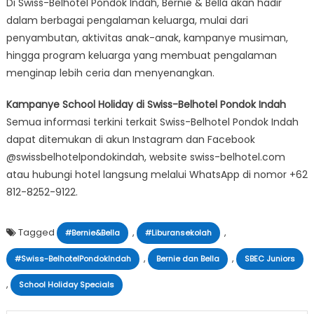
Di Swiss-Belhotel Pondok Indah, Bernie & Bella akan hadir
dalam berbagai pengalaman keluarga, mulai dari
penyambutan, aktivitas anak-anak, kampanye musiman,
hingga program keluarga yang membuat pengalaman
menginap lebih ceria dan menyenangkan.
Kampanye School Holiday di Swiss-Belhotel Pondok Indah
Semua informasi terkini terkait Swiss-Belhotel Pondok Indah
dapat ditemukan di akun Instagram dan Facebook
@swissbelhotelpondokindah, website swiss-belhotel.com
atau hubungi hotel langsung melalui WhatsApp di nomor +62
812-8252-9122.
Tagged
,
,
#Bernie&Bella
#Liburansekolah
,
,
#Swiss-BelhotelPondokIndah
Bernie dan Bella
SBEC Juniors
,
School Holiday Specials