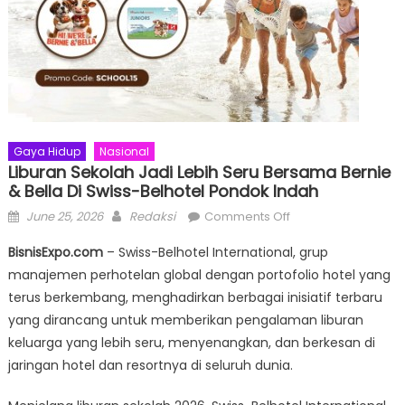
Gaya Hidup
Nasional
Liburan Sekolah Jadi Lebih Seru Bersama Bernie
& Bella Di Swiss-Belhotel Pondok Indah
Posted
Author
on
June 25, 2026
Redaksi
Comments Off
on
Liburan
BisnisExpo.com
– Swiss-Belhotel International, grup
Sekolah
manajemen perhotelan global dengan portofolio hotel yang
Jadi
terus berkembang, menghadirkan berbagai inisiatif terbaru
Lebih
Seru
yang dirancang untuk memberikan pengalaman liburan
Bersama
keluarga yang lebih seru, menyenangkan, dan berkesan di
Bernie
jaringan hotel dan resortnya di seluruh dunia.
&
Bella