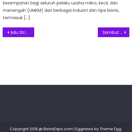
kesempatan bagi seluruh pelaku usaha mikro, kecil, dan
menengah (UMKM) dari berbagai industri dan tipe bisnis,
termasuk […]
Post
Adu Strategi dan Ketangkasan, Turnamen Domino Nasional HGI Segera Digelar
Sambut World Allergy Week 2026, Morinaga Soya Gelar Soyalympic di 10 Kota untuk Dukung Anak Berprestasi
navigation
Copyright 2019 @ BisnisExpo.com
|
Eggnews by
Theme Egg
.