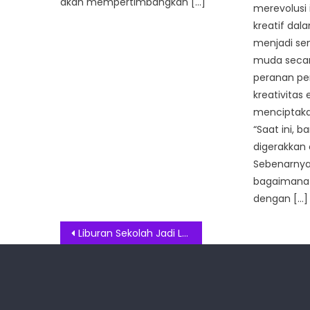
akan mempertimbangkan […]
merevolusi 
kreatif da
menjadi sem
muda seca
peranan pe
kreativitas
menciptakan
“Saat ini, 
digerakkan
Sebenarnya 
bagaimana
dengan […]
Post
Liburan Sekolah Jadi Lebih Seru Bersama Bernie & Bella di Swiss-Belhotel Pondok Indah
navigation