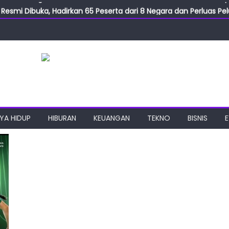
Resmi Dibuka, Hadirkan 65 Peserta dari 8 Negara dan Perluas Pelu
Resmikan ILF dan IGT Expo 2026, Industri Manufaktur Siap Naik Ke
ab Expo 2026 Resmi Digelar, Tampilkan Teknologi Medis dan Lab
ngan Gulirkan Program Jumat Berkah, Wujud Nyata Kepedulian S
2026 Usung Festival PEANUTS Terbesar, PIK Jadi Destinasi Baru S
YA HIDUP
HIBURAN
KEUANGAN
TEKNO
BISNIS