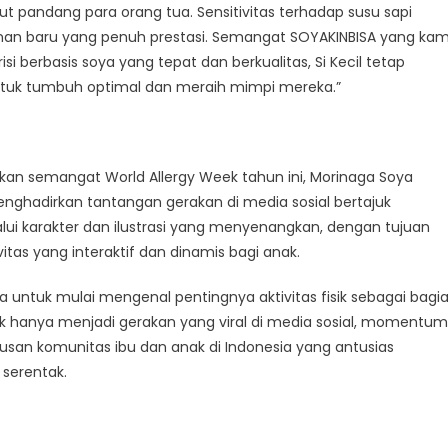
t pandang para orang tua. Sensitivitas terhadap susu sapi
lanan baru yang penuh prestasi. Semangat SOYAKINBISA yang kam
 berbasis soya yang tepat dan berkualitas, Si Kecil tetap
tasi
ntuk tumbuh optimal dan meraih mimpi mereka.”
an semangat World Allergy Week tahun ini, Morinaga Soya
menghadirkan tantangan gerakan di media sosial bertajuk
lui karakter dan ilustrasi yang menyenangkan, dengan tujuan
s yang interaktif dan dinamis bagi anak.
a untuk mulai mengenal pentingnya aktivitas fisik sebagai bagi
ak hanya menjadi gerakan yang viral di media sosial, momentum
usan komunitas ibu dan anak di Indonesia yang antusias
serentak.