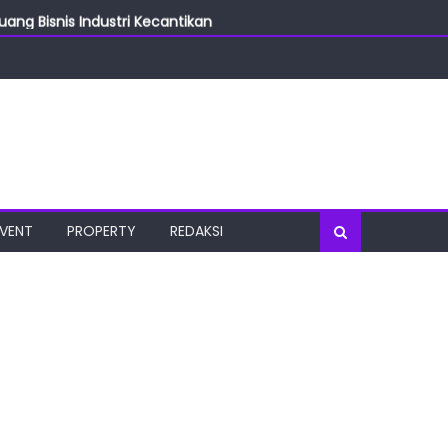
ang Bisnis Industri Kecantikan
las
oratorium Terkini
osial
port Tourism
EVENT
PROPERTY
REDAKSI