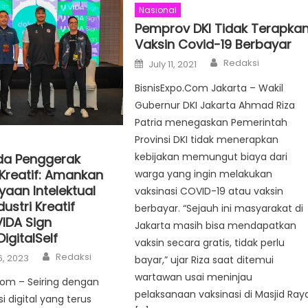
Nasional
Pemprov DKI Tidak Terapka
Vaksin Covid-19 Berbayar
Author
Posted
Redaksi
July 11, 2021
on
BisnisExpo.Com Jakarta – Wakil
Gubernur DKI Jakarta Ahmad Riza
Patria menegaskan Pemerintah
Provinsi DKI tidak menerapkan
kebijakan memungut biaya dari
da Penggerak
Kreatif: Amankan
warga yang ingin melakukan
yaan Intelektual
vaksinasi COVID-19 atau vaksin
dustri Kreatif
berbayar. “Sejauh ini masyarakat di
IDA Sign
Jakarta masih bisa mendapatkan
igitalSelf
vaksin secara gratis, tidak perlu
Author
Redaksi
6, 2023
bayar,” ujar Riza saat ditemui
wartawan usai meninjau
com – Seiring dengan
pelaksanaan vaksinasi di Masjid Ray
i digital yang terus