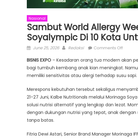
Nasional
Sambut World Allergy Wee
Soyalympic Di 10 Kota Un
Posted
Author
on
June 25, 2026
Redaksi
Comments Off
on
Sambu
BISNIS EXPO
– Kesadaran orang tua modern akan pen
World
bagi tumbuh kembang anak kian meningkat. Namun, 
Allergy
memiliki sensitivitas atau alergi terhadap susu sapi.
Week
2026,
Merespons kebutuhan tersebut sekaligus menyam
Morina
21–27 Juni, Kalbe Nutritionals melalui Morinaga S
Soya
Gelar
solusi nutrisi alternatif yang lengkap dan lezat.
Soyaly
dengan dukungan nutrisi yang tepat, anak dengan s
di
tanpa batas.
10
Kota
Fitria Dewi Astari, Senior Brand Manager Morinaga 