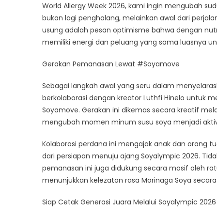
untuk
World Allergy Week 2026, kami ingin mengubah sudu
Dukung
bukan lagi penghalang, melainkan awal dari perja
Anak
usung adalah pesan optimisme bahwa dengan nutrisi
Berpres
memiliki energi dan peluang yang sama luasnya u
Gerakan Pemanasan Lewat #Soyamove
Sebagai langkah awal yang seru dalam menyelarask
berkolaborasi dengan kreator Luthfi Hinelo untuk 
Soyamove. Gerakan ini dikemas secara kreatif mela
mengubah momen minum susu soya menjadi aktivita
Kolaborasi perdana ini mengajak anak dan orang tu
dari persiapan menuju ajang Soyalympic 2026. Tid
pemanasan ini juga didukung secara masif oleh rat
menunjukkan kelezatan rasa Morinaga Soya secara 
Siap Cetak Generasi Juara Melalui Soyalympic 2026