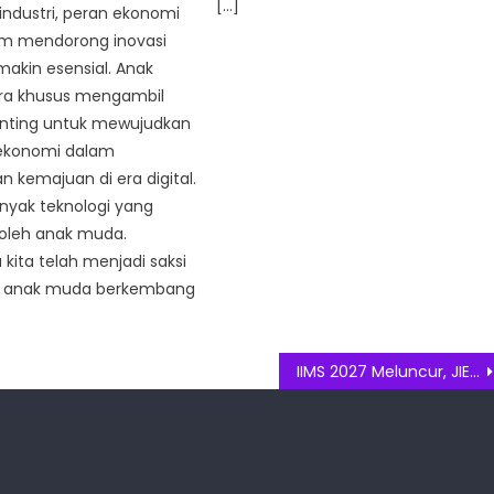
[…]
industri, peran ekonomi
lam mendorong inovasi
akin esensial. Anak
ra khusus mengambil
nting untuk mewujudkan
 ekonomi dalam
 kemajuan di era digital.
banyak teknologi yang
 oleh anak muda.
kita telah menjadi saksi
 anak muda berkembang
IIMS 2027 Meluncur, JIExpo Kemayoran Siap Tampung Pameran Otomotif Terbesar