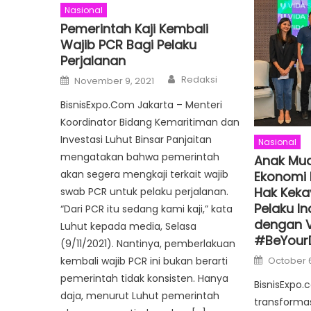
Nasional
Pemerintah Kaji Kembali
Wajib PCR Bagi Pelaku
Perjalanan
Author
Posted
Redaksi
November 9, 2021
on
BisnisExpo.Com Jakarta – Menteri
Koordinator Bidang Kemaritiman dan
Investasi Luhut Binsar Panjaitan
Nasional
mengatakan bahwa pemerintah
Anak Mu
akan segera mengkaji terkait wajib
Ekonomi 
Hak Keka
swab PCR untuk pelaku perjalanan.
Pelaku In
“Dari PCR itu sedang kami kaji,” kata
dengan V
Luhut kepada media, Selasa
#BeYourD
(9/11/2021). Nantinya, pemberlakuan
Posted
October 
kembali wajib PCR ini bukan berarti
on
pemerintah tidak konsisten. Hanya
BisnisExpo.
daja, menurut Luhut pemerintah
transformas