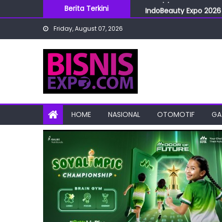
Skip
Berita Terkini
IndoBeauty Expo 2026 
to
Menteri Perindustrian 
Friday, August 07, 2026
content
IndoHealthcare Gakesl
BRI Cabang Mega Kuni
Snoopy Run Indonesia 
HOME
NASIONAL
OTOMOTIF
GA