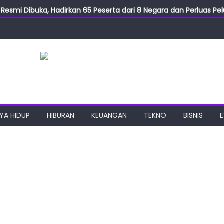
Resmi Dibuka, Hadirkan 65 Peserta dari 8 Negara dan Perluas Pelu
Resmikan ILF dan IGT Expo 2026, Industri Manufaktur Siap Naik Ke
ab Expo 2026 Resmi Digelar, Tampilkan Teknologi Medis dan Lab
ngan Gulirkan Program Jumat Berkah, Wujud Nyata Kepedulian S
2026 Usung Festival PEANUTS Terbesar, PIK Jadi Destinasi Baru S
YA HIDUP
HIBURAN
KEUANGAN
TEKNO
BISNIS