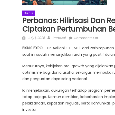
Bisnis
Perbanas: Hilirisasi Dan 
Ciptakan Pertumbuhan Be
Posted
Author
on
July 1, 2026
Redaksi
Comments Off
on
Perbanas:
BISNIS EXPO
– Dr. Aviliani, S.E., M.Si. dari Perhimp
Hilirisasi
saat ini sudah menunjukkan arah yang positif da
dan
Reformasi
Menurutnya, kebijakan pro-growth yang dijalankan
Struktural
optimisme bagi dunia usaha, sekaligus membuka rua
Mampu
dan penguatan daya saing nasional.
Ciptakan
Pertumbu
Ia menjelaskan, dukungan terhadap program pem
Berkualita
tetap terjaga. Namun demikian, keberhasilan imple
pelaksanaan, kepastian regulasi, serta komunikas
investor.