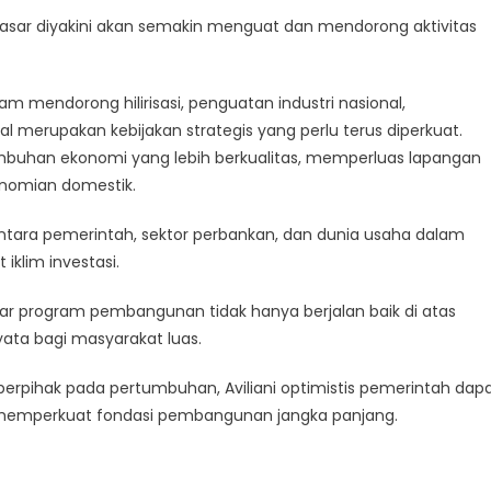
asar diyakini akan semakin menguat dan mendorong aktivitas
lam mendorong hilirisasi, penguatan industri nasional,
al merupakan kebijakan strategis yang perlu terus diperkuat.
mbuhan ekonomi yang lebih berkualitas, memperluas lapangan
onomian domestik.
 antara pemerintah, sektor perbankan, dan dunia usaha dalam
klim investasi.
gar program pembangunan tidak hanya berjalan baik di atas
ta bagi masyarakat luas.
erpihak pada pertumbuhan, Aviliani optimistis pemerintah dap
memperkuat fondasi pembangunan jangka panjang.