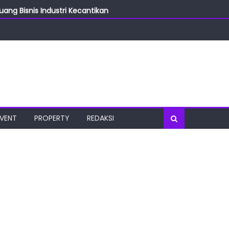
ang Bisnis Industri Kecantikan
las
oratorium Terkini
osial
port Tourism
EVENT
PROPERTY
REDAKSI