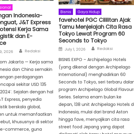
sional
Bisnis
Gaya Hidup
gan Indonesia-
favehotel PGC Cililitan Ajak
nguat, J&T Express
Tamu Menjelajah Cita Rasa
otensi Kerja Sama
Tokyo Lewat Program 60
gistik dan E-
Seconds to Tokyo
ce
Author
Posted
Redaksi
July 1, 2026
Author
Redaksi
9, 2026
on
BISNIS EXPO – Archipelago Hotels
com Jakarta — Kerja sama
(yang dikenal dengan Archipelago
onesia dan China semakin
International) menghadirkan 60
dengan perdagangan
Seconds to Tokyo, seri terbaru dal
encapai sekitar USD 135
program Archipelago Global Flavour
 2024′. Sejalan dengan hal
Series. Selama enam bulan ke
&T Express, penyedia
depan, 138 unit Archipelago Hotels d
stik berskala global,
Indonesia, mulai dari brand Aston
en untuk memanfaatkan
hingga fave, menyajikan cita rasa
sebut, khususnya di sektor
street food Jepang yang dapat
an e-commerce, guna