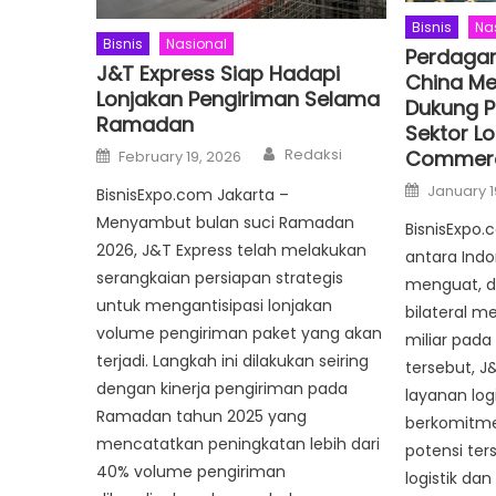
Bisnis
Na
Bisnis
Nasional
Perdagan
J&T Express Siap Hadapi
China Me
Lonjakan Pengiriman Selama
Dukung P
Ramadan
Sektor Lo
Author
Posted
Redaksi
Commer
February 19, 2026
on
Posted
January 1
BisnisExpo.com Jakarta –
on
Menyambut bulan suci Ramadan
BisnisExpo.
2026, J&T Express telah melakukan
antara Ind
serangkaian persiapan strategis
menguat, 
untuk mengantisipasi lonjakan
bilateral m
volume pengiriman paket yang akan
miliar pada
terjadi. Langkah ini dilakukan seiring
tersebut, J
dengan kinerja pengiriman pada
layanan logi
Ramadan tahun 2025 yang
berkomitm
mencatatkan peningkatan lebih dari
potensi ter
40% volume pengiriman
logistik d