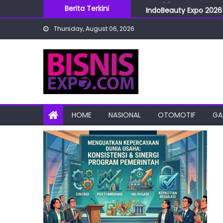
Skip
Berita Terkini
IndoBeauty Expo 2026 
to
Menteri Perindustrian 
Thursday, August 06, 2026
content
IndoHealthcare Gakesl
BRI Cabang Mega Kuni
Snoopy Run Indonesia 
HOME
NASIONAL
OTOMOTIF
GA