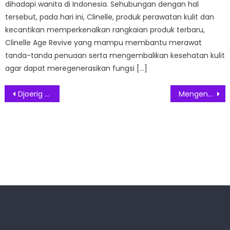
dihadapi wanita di Indonesia. Sehubungan dengan hal
tersebut, pada hari ini, Clinelle, produk perawatan kulit dan
kecantikan memperkenalkan rangkaian produk terbaru,
Clinelle Age Revive yang mampu membantu merawat
tanda-tanda penuaan serta mengembalikan kesehatan kulit
agar dapat meregenerasikan fungsi […]
Post
Djoerig Salawe Film Komedi Horor Pencarian Nomor Togel
Mengenal Gejala Dan Penanganan Penyakit Stroke Secara Akurat
navigation