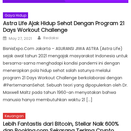
Gaya Hidup
Astra Life Ajak Hidup Sehat Dengan Program 21
Days Workout Challenge
Author
Posted
Redaksi
May 27, 2021
on
BisnisExpo.Com Jakarta – ASURANSI JIWA ASTRA (Astra Life)
sejak awal tahun 2021 mengajak masyarakat Indonesia untuk
bersama-sama menghadapi kondisi pandemi ini dengan
menerapkan pola hidup sehat salah satunya melalui
program 21 Days Workout Challenge berkolaborasi dengan
#PertemananSehat. Sebuah teori yang dipopulerkan oleh Dr.
Maxwell Maltz pada tahun 1960-an menyatakan bahwa
manusia hanya membutuhkan waktu 21 […]
Keuangan
Lebih Fantastis dari Bitcoin, Stellar Naik 600%
dan Booking.com Sekarang Terima Crypto