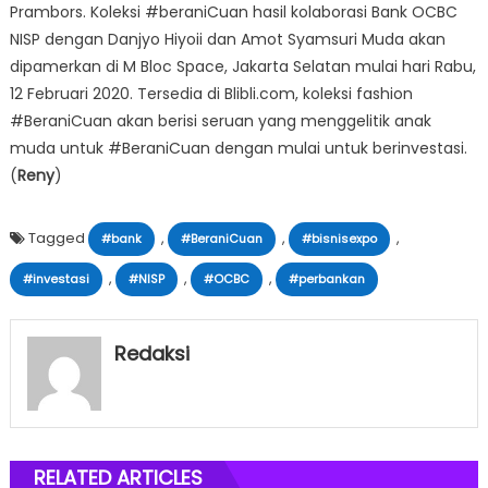
Prambors. Koleksi #beraniCuan hasil kolaborasi Bank OCBC
NISP dengan Danjyo Hiyoii dan Amot Syamsuri Muda akan
dipamerkan di M Bloc Space, Jakarta Selatan mulai hari Rabu,
12 Februari 2020. Tersedia di Blibli.com, koleksi fashion
#BeraniCuan akan berisi seruan yang menggelitik anak
muda untuk #BeraniCuan dengan mulai untuk berinvestasi.
(
Reny
)
Tagged
,
,
,
#bank
#BeraniCuan
#bisnisexpo
,
,
,
#investasi
#NISP
#OCBC
#perbankan
Redaksi
RELATED ARTICLES