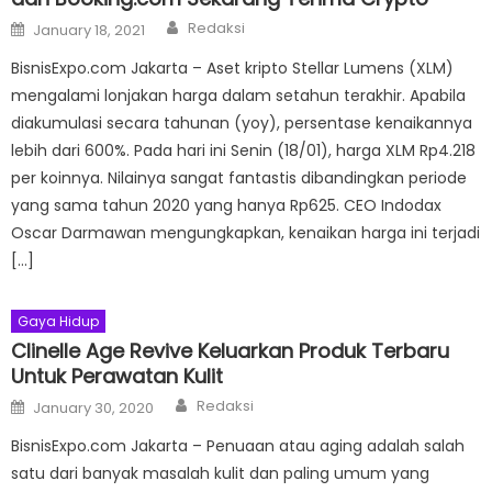
Author
Posted
Redaksi
January 18, 2021
on
BisnisExpo.com Jakarta – Aset kripto Stellar Lumens (XLM)
mengalami lonjakan harga dalam setahun terakhir. Apabila
diakumulasi secara tahunan (yoy), persentase kenaikannya
lebih dari 600%. Pada hari ini Senin (18/01), harga XLM Rp4.218
per koinnya. Nilainya sangat fantastis dibandingkan periode
yang sama tahun 2020 yang hanya Rp625. CEO Indodax
Oscar Darmawan mengungkapkan, kenaikan harga ini terjadi
[…]
Gaya Hidup
Clinelle Age Revive Keluarkan Produk Terbaru
Untuk Perawatan Kulit
Author
Posted
Redaksi
January 30, 2020
on
BisnisExpo.com Jakarta – Penuaan atau aging adalah salah
satu dari banyak masalah kulit dan paling umum yang