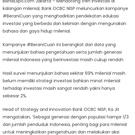
BisnisExpo.com Jakarta – Mendorong tren investasi di
NISP
kalangan milenial, Bank OCBC NISP meluncurkan kampanye
Ajak
#BeraniCuan yang menghadirkan pendekatan edukasi
Generasi
Milenial
investasi yang berbeda dan kekinian dengan mengunakan
#BeraniCuan
bahasa dan gaya hidup milenial.
Jadikan
Investasi
Kampanye #BeraniCuan ini berangkat dari data yang
Sebagai
menunjukan bahwa pengetahuan serta jumlah generasi
Lifestyle
milenial Indonesia yang berinvestasi masih cukup rendah.
Hasil survei menunjukan bahwa sekitar 69% milenial masih
belum memiliki strategi investasi bahkan minat milenial
terhadap investasi masih sangat rendah yakni hanya
sebesar 2%.
Head of Strategy and Innovation Bank OCBC NISP, Ka Jit
mengatakan, ‘Sebagai generasi dengan populasi hampir 1/3
dari jumlah penduduk Indonesia, penting bagi para milenial
untuk meningkatkan pengetahuan dan melakukan aksi