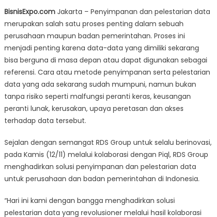
on
Aman
BisnisExpo.com
Jakarta – Penyimpanan dan pelestarian data
dan
merupakan salah satu proses penting dalam sebuah
Mudah
perusahaan maupun badan pemerintahan. Proses ini
Diakses,
RDS
menjadi penting karena data-data yang dimiliki sekarang
Group
bisa berguna di masa depan atau dapat digunakan sebagai
Kolaborasi
referensi. Cara atau metode penyimpanan serta pelestarian
dengan
data yang ada sekarang sudah mumpuni, namun bukan
Piql
tanpa risiko seperti malfungsi peranti keras, keusangan
Hadirkan
peranti lunak, kerusakan, upaya peretasan dan akses
Solusi
terhadap data tersebut.
Penyimpanan
Data
Sejalan dengan semangat RDS Group untuk selalu berinovasi,
pada Kamis (12/11) melalui kolaborasi dengan Piql, RDS Group
menghadirkan solusi penyimpanan dan pelestarian data
untuk perusahaan dan badan pemerintahan di Indonesia.
“Hari ini kami dengan bangga menghadirkan solusi
pelestarian data yang revolusioner melalui hasil kolaborasi