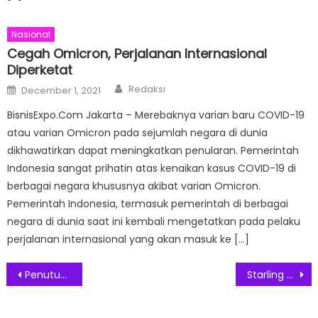
Nasional
Cegah Omicron, Perjalanan Internasional
Diperketat
Author
Posted
Redaksi
December 1, 2021
on
BisnisExpo.Com Jakarta – Merebaknya varian baru COVID-19
atau varian Omicron pada sejumlah negara di dunia
dikhawatirkan dapat meningkatkan penularan. Pemerintah
Indonesia sangat prihatin atas kenaikan kasus COVID-19 di
berbagai negara khususnya akibat varian Omicron.
Pemerintah Indonesia, termasuk pemerintah di berbagai
negara di dunia saat ini kembali mengetatkan pada pelaku
perjalanan internasional yang akan masuk ke […]
Post
Penutupan Pasar, Rupiah Bergerak Melemah
Starling Eatery Aviary Bintaro Suguhkan Menu Pilihan di Bulan November.
navigation