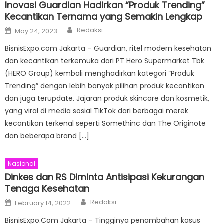
Inovasi Guardian Hadirkan “Produk Trending”
Kecantikan Ternama yang Semakin Lengkap
Author
Posted
Redaksi
May 24, 2023
on
BisnisExpo.com Jakarta – Guardian, ritel modern kesehatan
dan kecantikan terkemuka dari PT Hero Supermarket Tbk
(HERO Group) kembali menghadirkan kategori “Produk
Trending” dengan lebih banyak pilihan produk kecantikan
dan juga terupdate. Jajaran produk skincare dan kosmetik,
yang viral di media sosial TikTok dari berbagai merek
kecantikan terkenal seperti Somethinc dan The Originote
dan beberapa brand […]
Nasional
Dinkes dan RS Diminta Antisipasi Kekurangan
Tenaga Kesehatan
Author
Posted
Redaksi
February 14, 2022
on
BisnisExpo.Com Jakarta – Tingginya penambahan kasus