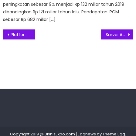
peningkatan sebesar 9% menjadi Rp 132 miliar tahun 2019
dibandingkan Rp 121 miliar tahun lalu. Pendapatan IPCM
sebesar Rp 682 miliar […]
Post
Platform telekonferensi Google Meet Hadirkan Fitur Baru Untuk Kegiatan Belajar Mengajar
Survei Amazon Web Service, Indonesia Butuh Ratusan Pekerja Digital Dukung Perekonomian 2025
navigation
Copyright 2019 @ BisnisExpo.com
|
Eggnews by
Theme Egg
.