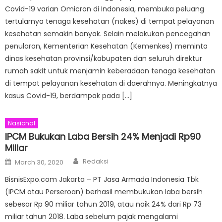
Covid-19 varian Omicron di Indonesia, membuka peluang
tertularnya tenaga kesehatan (nakes) di tempat pelayanan
kesehatan semakin banyak. Selain melakukan pencegahan
penularan, Kementerian Kesehatan (Kemenkes) meminta
dinas kesehatan provinsi/kabupaten dan seluruh direktur
rumah sakit untuk menjamin keberadaan tenaga kesehatan
di tempat pelayanan kesehatan di daerahnya. Meningkatnya
kasus Covid-19, berdampak pada […]
Nasional
IPCM Bukukan Laba Bersih 24% Menjadi Rp90
Miliar
Author
Posted
Redaksi
March 30, 2020
on
BisnisExpo.com Jakarta – PT Jasa Armada Indonesia Tbk
(IPCM atau Perseroan) berhasil membukukan laba bersih
sebesar Rp 90 miliar tahun 2019, atau naik 24% dari Rp 73
miliar tahun 2018. Laba sebelum pajak mengalami