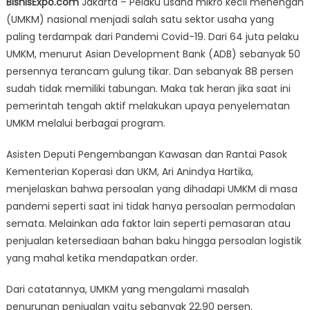
BisnisExpo.com
Jakarta – Pelaku usaha mikro kecil menengah
Biaya
(UMKM) nasional menjadi salah satu sektor usaha yang
Logistik
paling terdampak dari Pandemi Covid-19. Dari 64 juta pelaku
Jadi
Kendala
UMKM, menurut Asian Development Bank (ADB) sebanyak 50
UMKM
persennya terancam gulung tikar. Dan sebanyak 88 persen
di
sudah tidak memiliki tabungan. Maka tak heran jika saat ini
Pasar
pemerintah tengah aktif melakukan upaya penyelematan
Domestik
UMKM melalui berbagai program.
Asisten Deputi Pengembangan Kawasan dan Rantai Pasok
Kementerian Koperasi dan UKM, Ari Anindya Hartika,
menjelaskan bahwa persoalan yang dihadapi UMKM di masa
pandemi seperti saat ini tidak hanya persoalan permodalan
semata. Melainkan ada faktor lain seperti pemasaran atau
penjualan ketersediaan bahan baku hingga persoalan logistik
yang mahal ketika mendapatkan order.
Dari catatannya, UMKM yang mengalami masalah
penurunan penjualan yaitu sebanyak 22,90 persen.