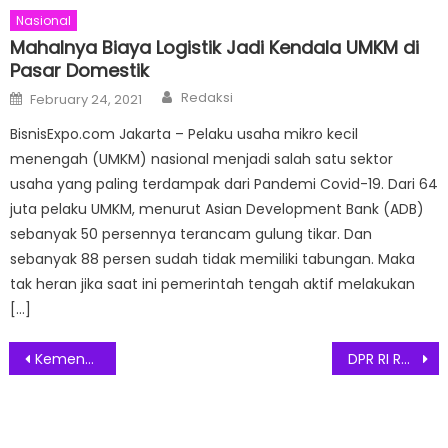
Nasional
Mahalnya Biaya Logistik Jadi Kendala UMKM di
Pasar Domestik
Author
Posted
Redaksi
February 24, 2021
on
BisnisExpo.com Jakarta – Pelaku usaha mikro kecil
menengah (UMKM) nasional menjadi salah satu sektor
usaha yang paling terdampak dari Pandemi Covid-19. Dari 64
juta pelaku UMKM, menurut Asian Development Bank (ADB)
sebanyak 50 persennya terancam gulung tikar. Dan
sebanyak 88 persen sudah tidak memiliki tabungan. Maka
tak heran jika saat ini pemerintah tengah aktif melakukan
[…]
Post
Kemenparekraf / Baparekraf Luncurkan E-Book Fashion Trend 2021/2022 ‘New Beginning’
DPR RI Restui Presiden Jokowi Lakukan Reshuffle Bentuk Kementerian Investasi
navigation