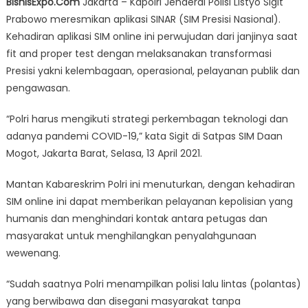
BisnisExpo.Com
Jakarta – Kapolri Jenderal Polisi Listyo Sigit
Jenderal
Prabowo meresmikan aplikasi SINAR (SIM Presisi Nasional).
Polisi
Kehadiran aplikasi SIM online ini perwujudan dari janjinya saat
Listyo
Sigit
fit and proper test dengan melaksanakan transformasi
Prabowo
Presisi yakni kelembagaan, operasional, pelayanan publik dan
Resmikan
pengawasan.
Aplikasi
SIM
“Polri harus mengikuti strategi perkembagan teknologi dan
Online
adanya pandemi COVID-19,” kata Sigit di Satpas SIM Daan
Mogot, Jakarta Barat, Selasa, 13 April 2021.
Mantan Kabareskrim Polri ini menuturkan, dengan kehadiran
SIM online ini dapat memberikan pelayanan kepolisian yang
humanis dan menghindari kontak antara petugas dan
masyarakat untuk menghilangkan penyalahgunaan
wewenang.
“Sudah saatnya Polri menampilkan polisi lalu lintas (polantas)
yang berwibawa dan disegani masyarakat tanpa