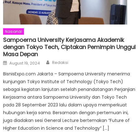
Nasional
Sampoerna University Kerjasama Akademik
dengan Tokyo Tech, Ciptakan Pemimpin Unggul
Masa Depan
Author
Posted
Redaksi
August 19, 2024
on
BisnisExpo.com Jakarta – Sampoerna University menerima
kunjungan Tokyo Institute of Technology (Tokyo Tech)
sebagai kegiatan lanjutan setelah penandatangan Perjanjian
Kerjasama antara Sampoerna University dan Tokyo Tech
pada 28 September 2023 lalu dalam upaya memperkuat
hubungan kerja sama. Bersamaan dengan pertemuan ini,
juga diadakan sesi General Lecture bertemakan “Future of
Higher Education in Science and Technology” […]