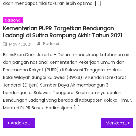
akan mendapat nilai taksiran lebih optimal […]
Nasional
Kementerian PUPR Targetkan Bendungan
Ladongi di Sultra Rampung Akhir Tahun 2021
Author
Posted
Redaksi
May 4, 2021
on
BisnisExpo.Com Jakarta – Dalam mendukung ketahanan air
dan pangan nasional, Kementerian Pekerjaan Umum dan
Perumahan Rakyat (PUPR) di Sulawesi Tenggara, melalui
Balai Wilayah Sungai Sulawesi (BWSS) IV Kendari Direktorat
Jenderal (Ditjen) Sumber Daya Air membangun 3
bendungan di Sulawesi Tenggara. Salah satunya adalah
Bendungan Ladongi yang berada di Kabupaten Kolaka Timur.
Menteri PUPR Basuki Hadimuljono […]
Post
Andalkan Driver Berukuran Besar, Soundcore Life P2i Siap Hadirkan Bass Menggelegar
Menkominfo: Indonesia Miliki Potensi Ekonomi Digital Sangat Besar
navigation