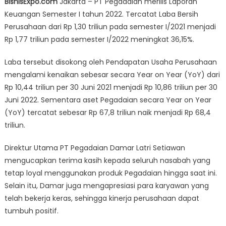
BisnisExpo.com
Jakarta – PT Pegadaian merilis Laporan
Semester
Keuangan Semester I tahun 2022. Tercatat Laba Bersih
I/2022
Perusahaan dari Rp 1,30 triliun pada semester I/2021 menjadi
Pegadaian
Catat
Rp 1,77 triliun pada semester I/2022 meningkat 36,15%.
Kenaikan
Laba tersebut disokong oleh Pendapatan Usaha Perusahaan
Laba
Bersih
mengalami kenaikan sebesar secara Year on Year (YoY) dari
36,15%
Rp 10,44 triliun per 30 Juni 2021 menjadi Rp 10,86 triliun per 30
Juni 2022. Sementara aset Pegadaian secara Year on Year
(YoY) tercatat sebesar Rp 67,8 triliun naik menjadi Rp 68,4
triliun.
Direktur Utama PT Pegadaian Damar Latri Setiawan
mengucapkan terima kasih kepada seluruh nasabah yang
tetap loyal menggunakan produk Pegadaian hingga saat ini.
Selain itu, Damar juga mengapresiasi para karyawan yang
telah bekerja keras, sehingga kinerja perusahaan dapat
tumbuh positif.