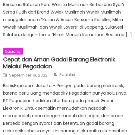
Bersama Ratusan Para Wanita Muslimah Berbusana Syar’i
Serba Putih dari Brand Wwiek Muslimah Wwiek Muslimah
menggelar acara “Kajian & Arisan Bersama Reseller, Mitra
Wwiek Muslimah, dan Wwiek Lovers” di Soppeng, Sulawesi
Selatan, dengan tema “Hijrah Menuju Kemuliaan Bersama […]
Nasional
Cepat dan Aman Gadai Barang Elektronik
Melalui Pegadaian
Author
Posted
Redaksi
September 18, 2022
on
BisnisExpo.com Jakarta – Pengen gadai barang elektronik,
karena perlu uang mendadak? Pegadaian punya solusinya.
PT Pegadaian hadirkan fitur baru pada produk Gadai
Elektronik, untuk semakin memudahkan nasabah,
memperoleh dana dengan mudah dan cepat dan aman.
Berbeda dengan syarat dan ketentuan gadai barang
elektronik sebelumnya, kini barang elektronik milik nasabah