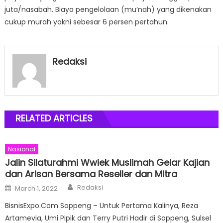
juta/nasabah. Biaya pengelolaan (mu’nah) yang dikenakan
cukup murah yakni sebesar 6 persen pertahun.
Redaksi
RELATED ARTICLES
Nasional
Jalin Silaturahmi Wwiek Muslimah Gelar Kajian
dan Arisan Bersama Reseller dan Mitra
Author
Posted
Redaksi
March 1, 2022
on
BisnisExpo.Com Soppeng – Untuk Pertama Kalinya, Reza
Artamevia, Umi Pipik dan Terry Putri Hadir di Soppeng, Sulsel