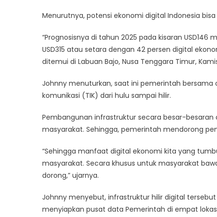
Potensi
Menurutnya, potensi ekonomi digital Indonesia bisa 
Ekonomi
Digital
“Prognosisnya di tahun 2025 pada kisaran USD146 mil
Sangat
USD315 atau setara dengan 42 persen digital ekonomi
Besar
ditemui di Labuan Bajo, Nusa Tenggara Timur, Kamis
Johnny menuturkan, saat ini pemerintah bersama o
komunikasi (TIK) dari hulu sampai hilir.
Pembangunan infrastruktur secara besar-besaran d
masyarakat. Sehingga, pemerintah mendorong pe
“Sehingga manfaat digital ekonomi kita yang tumb
masyarakat. Secara khusus untuk masyarakat bawah
dorong,” ujarnya.
Johnny menyebut, infrastruktur hilir digital tersebu
menyiapkan pusat data Pemerintah di empat lokasi