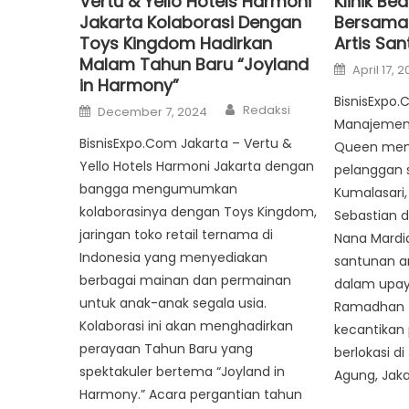
Vertu & Yello Hotels Harmoni
Klinik Be
Jakarta Kolaborasi Dengan
Bersama 
Toys Kingdom Hadirkan
Artis San
Malam Tahun Baru “Joyland
Posted
April 17, 
on
in Harmony”
BisnisExpo.
Author
Posted
Redaksi
December 7, 2024
on
Manajemen K
BisnisExpo.Com Jakarta – Vertu &
Queen men
Yello Hotels Harmoni Jakarta dengan
pelanggan s
bangga mengumumkan
Kumalasari,
kolaborasinya dengan Toys Kingdom,
Sebastian 
jaringan toko retail ternama di
Nana Mardi
Indonesia yang menyediakan
santunan an
berbagai mainan dan permainan
dalam upay
untuk anak-anak segala usia.
Ramadhan te
Kolaborasi ini akan menghadirkan
kecantikan
perayaan Tahun Baru yang
berlokasi di
spektakuler bertema “Joyland in
Agung, Jaka
Harmony.” Acara pergantian tahun