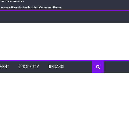
ang Bisnis Industri Kecantikan
las
oratorium Terkini
osial
port Tourism
EVENT
PROPERTY
REDAKSI