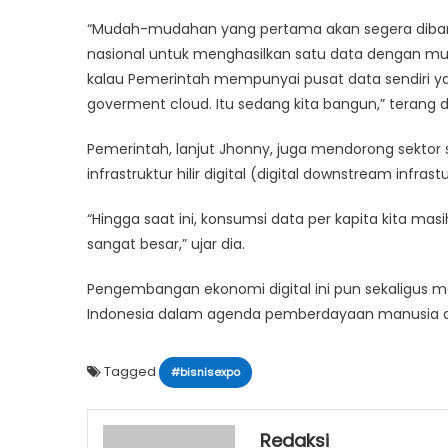
“Mudah-mudahan yang pertama akan segera dibangu
nasional untuk menghasilkan satu data dengan muda
kalau Pemerintah mempunyai pusat data sendiri yang
goverment cloud. Itu sedang kita bangun,” terang d
Pemerintah, lanjut Jhonny, juga mendorong sek
infrastruktur hilir digital (digital downstream infrast
“Hingga saat ini, konsumsi data per kapita kita masih
sangat besar,” ujar dia.
Pengembangan ekonomi digital ini pun sekaligus m
Indonesia dalam agenda pemberdayaan manusia dal
Tagged
#bisnisexpo
Redaksi