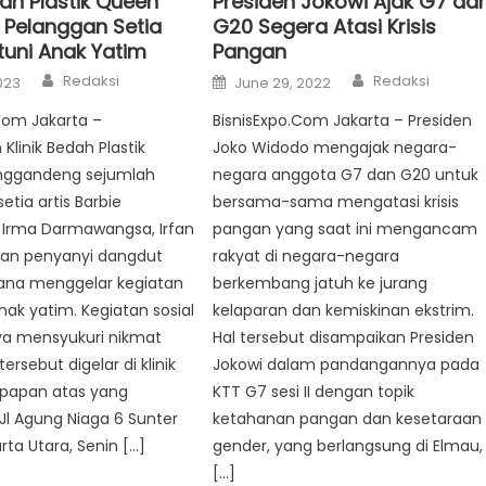
Presiden Jokowi Ajak G7 da
dah Plastik Queen
G20 Segera Atasi Krisis
Pelanggan Setia
Pangan
tuni Anak Yatim
Author
Author
Posted
Redaksi
Redaksi
June 29, 2022
2023
on
BisnisExpo.Com Jakarta – Presiden
Com Jakarta –
Joko Widodo mengajak negara-
linik Bedah Plastik
negara anggota G7 dan G20 untuk
ggandeng sejumlah
bersama-sama mengatasi krisis
etia artis Barbie
pangan yang saat ini mengancam
 Irma Darmawangsa, Irfan
rakyat di negara-negara
dan penyanyi dangdut
berkembang jatuh ke jurang
ana menggelar kegiatan
kelaparan dan kemiskinan ekstrim.
ak yatim. Kegiatan sosial
Hal tersebut disampaikan Presiden
a mensyukuri nikmat
Jokowi dalam pandangannya pada
rsebut digelar di klinik
KTT G7 sesi II dengan topik
 papan atas yang
ketahanan pangan dan kesetaraan
 Jl Agung Niaga 6 Sunter
gender, yang berlangsung di Elmau,
rta Utara, Senin […]
[…]