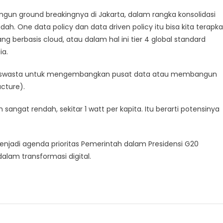
n ground breakingnya di Jakarta, dalam rangka konsolidasi
h. One data policy dan data driven policy itu bisa kita terapk
 berbasis cloud, atau dalam hal ini tier 4 global standard
ia.
tor swasta untuk mengembangkan pusat data atau membangun
ucture).
 sangat rendah, sekitar 1 watt per kapita. Itu berarti potensinya
enjadi agenda prioritas Pemerintah dalam Presidensi G20
am transformasi digital.