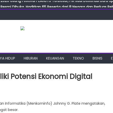
Resmi Dibuka, Hadirkan 65 Peserta dari 8 Negara dan Perluas Pelu
Resmikan ILF dan IGT Expo 2026, Industri Manufaktur Siap Naik Ke
ab Expo 2026 Resmi Digelar, Tampilkan Teknologi Medis dan Lab
ngan Gulirkan Program Jumat Berkah, Wujud Nyata Kepedulian S
2026 Usung Festival PEANUTS Terbesar, PIK Jadi Destinasi Baru S
YA HIDUP
HIBURAN
KEUANGAN
TEKNO
BISNIS
iki Potensi Ekonomi Digital
nfo:
dan Informatika (Menkominfo) Johnny G. Plate mengatakan,
a
ngat besar.