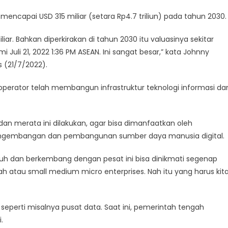
mencapai USD 315 miliar (setara Rp4.7 triliun) pada tahun 2030.
iar. Bahkan diperkirakan di tahun 2030 itu valuasinya sekitar
 Juli 21, 2022 1:36 PM ASEAN. Ini sangat besar,” kata Johnny
 (21/7/2022).
perator telah membangun infrastruktur teknologi informasi da
an merata ini dilakukan, agar bisa dimanfaatkan oleh
ngembangan dan pembangunan sumber daya manusia digital.
uh dan berkembang dengan pesat ini bisa dinikmati segenap
 atau small medium micro enterprises. Nah itu yang harus kit
t seperti misalnya pusat data. Saat ini, pemerintah tengah
.