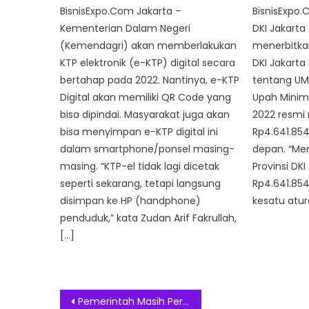
BisnisExpo.Com Jakarta –
BisnisExpo.
Kementerian Dalam Negeri
DKI Jakarta
(Kemendagri) akan memberlakukan
menerbitka
KTP elektronik (e-KTP) digital secara
DKI Jakarta
bertahap pada 2022. Nantinya, e-KTP
tentang UM
Digital akan memiliki QR Code yang
Upah Minim
bisa dipindai. Masyarakat juga akan
2022 resmi 
bisa menyimpan e-KTP digital ini
Rp4.641.854
dalam smartphone/ponsel masing-
depan. “Me
masing. “KTP-el tidak lagi dicetak
Provinsi DK
seperti sekarang, tetapi langsung
Rp4.641.854
disimpan ke HP (handphone)
kesatu atur
penduduk,” kata Zudan Arif Fakrullah,
[…]
Post
Pemerintah Masih Pertimbangkan Kenaikan Harga BBM, Banyak Aspek Terkait