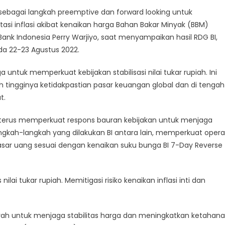
ebagai langkah preemptive dan forward looking untuk
ktasi inflasi akibat kenaikan harga Bahan Bakar Minyak (BBM)
en
r Bank Indonesia Perry Warjiyo, saat menyampaikan hasil RDG BI,
da 22-23 Agustus 2022.
untuk memperkuat kebijakan stabilisasi nilai tukar rupiah. Ini
h tingginya ketidakpastian pasar keuangan global dan di tengah
t.
n terus memperkuat respons bauran kebijakan untuk menjaga
gkah-langkah yang dilakukan BI antara lain, memperkuat opera
pasar uang sesuai dengan kenaikan suku bunga BI 7-Day Reverse
nilai tukar rupiah. Memitigasi risiko kenaikan inflasi inti dan
rah untuk menjaga stabilitas harga dan meningkatkan ketahan