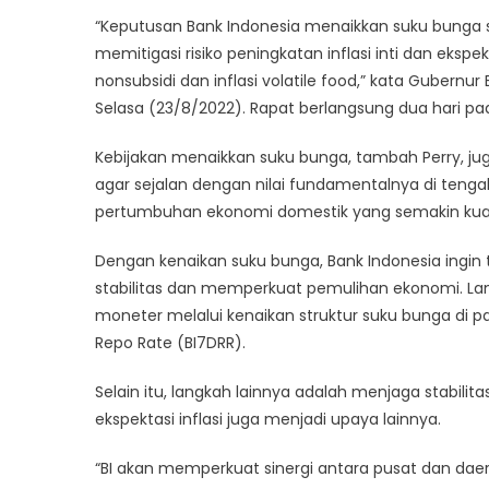
Naik
“Keputusan Bank Indonesia menaikkan suku bunga s
Jadi
memitigasi risiko peningkatan inflasi inti dan ekspe
3,75
Pers
nonsubsidi dan inflasi volatile food,” kata Gubernu
Selasa (23/8/2022). Rapat berlangsung dua hari pa
Kebijakan menaikkan suku bunga, tambah Perry, juga 
agar sejalan dengan nilai fundamentalnya di tenga
pertumbuhan ekonomi domestik yang semakin kua
Dengan kenaikan suku bunga, Bank Indonesia ingi
stabilitas dan memperkuat pemulihan ekonomi. Lan
moneter melalui kenaikan struktur suku bunga di 
Repo Rate (BI7DRR).
Selain itu, langkah lainnya adalah menjaga stabilitas 
ekspektasi inflasi juga menjadi upaya lainnya.
“BI akan memperkuat sinergi antara pusat dan dae