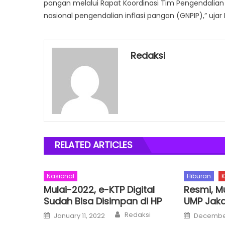
pangan melalui Rapat Koordinasi Tim Pengendalian I
nasional pengendalian inflasi pangan (GNPIP),” ujar 
Redaksi
RELATED ARTICLES
Nasional
Hiburan
Mulai-2022, e-KTP Digital
Resmi, M
Sudah Bisa Disimpan di HP
UMP Jaka
Author
Posted
Posted
Redaksi
January 11, 2022
December
on
on