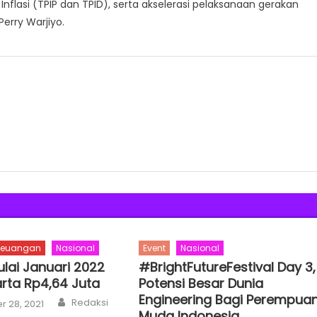
nflasi (TPIP dan TPID), serta akselerasi pelaksanaan gerakan
Perry Warjiyo.
Keuangan
Nasional
Event
Nasional
ulai Januari 2022
#BrightFutureFestival Day 3,
rta Rp4,64 Juta
Potensi Besar Dunia
Engineering Bagi Perempua
Author
Redaksi
 28, 2021
Muda Indonesia