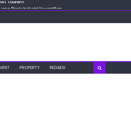
port Tourism
ang Bisnis Industri Kecantikan
las
oratorium Terkini
osial
port Tourism
EVENT
PROPERTY
REDAKSI