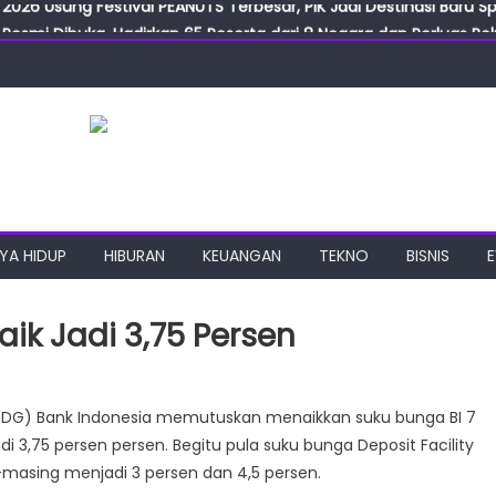
2026 Usung Festival PEANUTS Terbesar, PIK Jadi Destinasi Baru S
Resmi Dibuka, Hadirkan 65 Peserta dari 8 Negara dan Perluas Pelu
Resmikan ILF dan IGT Expo 2026, Industri Manufaktur Siap Naik Ke
ab Expo 2026 Resmi Digelar, Tampilkan Teknologi Medis dan Lab
ngan Gulirkan Program Jumat Berkah, Wujud Nyata Kepedulian S
2026 Usung Festival PEANUTS Terbesar, PIK Jadi Destinasi Baru S
YA HIDUP
HIBURAN
KEUANGAN
TEKNO
BISNIS
ik Jadi 3,75 Persen
RDG) Bank Indonesia memutuskan menaikkan suku bunga BI 7
skan
i 3,75 persen persen. Begitu pula suku bunga Deposit Facility
g-masing menjadi 3 persen dan 4,5 persen.
a