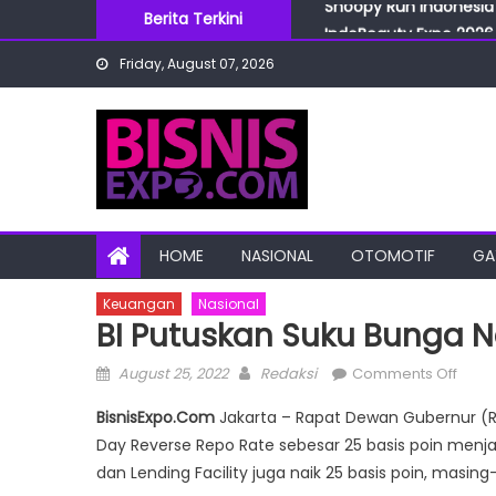
Snoopy Run Indonesia 
Skip
Berita Terkini
IndoBeauty Expo 2026 
to
Menteri Perindustrian 
Friday, August 07, 2026
content
IndoHealthcare Gakesl
BRI Cabang Mega Kuni
Snoopy Run Indonesia 
HOME
NASIONAL
OTOMOTIF
GA
Keuangan
Nasional
BI Putuskan Suku Bunga Na
Posted
Author
on
August 25, 2022
Redaksi
Comments Off
on
BI
BisnisExpo.Com
Jakarta – Rapat Dewan Gubernur (
Putu
Day Reverse Repo Rate sebesar 25 basis poin menjad
Suku
dan Lending Facility juga naik 25 basis poin, masin
Bung