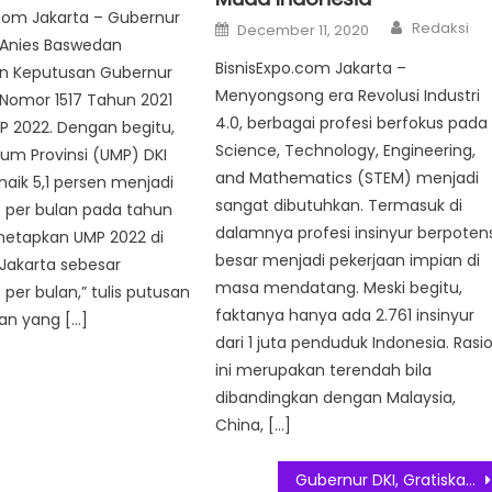
Com Jakarta – Gubernur
Author
Posted
Redaksi
December 11, 2020
on
 Anies Baswedan
BisnisExpo.com Jakarta –
n Keputusan Gubernur
Menyongsong era Revolusi Industri
 Nomor 1517 Tahun 2021
4.0, berbagai profesi berfokus pada
P 2022. Dengan begitu,
Science, Technology, Engineering,
um Provinsi (UMP) DKI
and Mathematics (STEM) menjadi
naik 5,1 persen menjadi
sangat dibutuhkan. Termasuk di
 per bulan pada tahun
dalamnya profesi insinyur berpotens
netapkan UMP 2022 di
besar menjadi pekerjaan impian di
I Jakarta sebesar
masa mendatang. Meski begitu,
 per bulan,” tulis putusan
faktanya hanya ada 2.761 insinyur
an yang […]
dari 1 juta penduduk Indonesia. Rasi
ini merupakan terendah bila
dibandingkan dengan Malaysia,
China, […]
Gubernur DKI, Gratiskan PBB Rumah NJOP di Bawah Rp 2 M