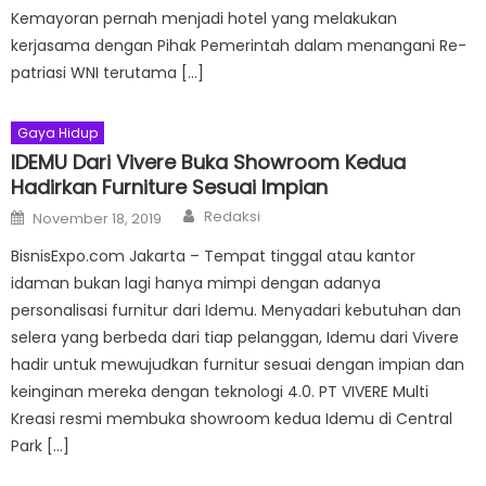
Kemayoran pernah menjadi hotel yang melakukan
kerjasama dengan Pihak Pemerintah dalam menangani Re-
patriasi WNI terutama […]
Gaya Hidup
IDEMU Dari Vivere Buka Showroom Kedua
Hadirkan Furniture Sesuai Impian
Author
Posted
Redaksi
November 18, 2019
on
BisnisExpo.com Jakarta – Tempat tinggal atau kantor
idaman bukan lagi hanya mimpi dengan adanya
personalisasi furnitur dari Idemu. Menyadari kebutuhan dan
selera yang berbeda dari tiap pelanggan, Idemu dari Vivere
hadir untuk mewujudkan furnitur sesuai dengan impian dan
keinginan mereka dengan teknologi 4.0. PT VIVERE Multi
Kreasi resmi membuka showroom kedua Idemu di Central
Park […]