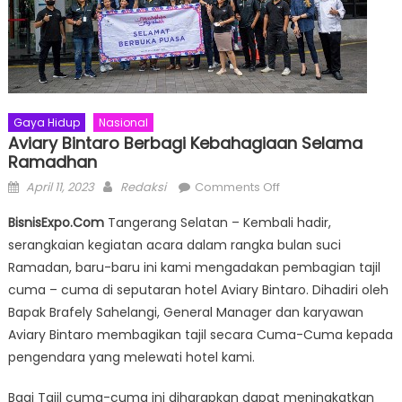
Gaya Hidup
Nasional
Aviary Bintaro Berbagi Kebahagiaan Selama
Ramadhan
Posted
Author
on
April 11, 2023
Redaksi
Comments Off
on
Aviary
BisnisExpo.Com
Tangerang Selatan – Kembali hadir,
Bintaro
serangkaian kegiatan acara dalam rangka bulan suci
Berbagi
Ramadan, baru-baru ini kami mengadakan pembagian tajil
Kebahagiaan
Selama
cuma – cuma di seputaran hotel Aviary Bintaro. Dihadiri oleh
Ramadhan
Bapak Brafely Sahelangi, General Manager dan karyawan
Aviary Bintaro membagikan tajil secara Cuma-Cuma kepada
pengendara yang melewati hotel kami.
Bagi Tajil cuma-cuma ini diharapkan dapat meningkatkan