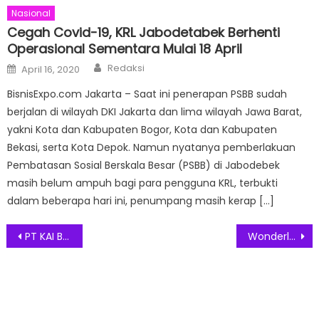
Nasional
Cegah Covid-19, KRL Jabodetabek Berhenti
Operasional Sementara Mulai 18 April
Author
Posted
Redaksi
April 16, 2020
on
BisnisExpo.com Jakarta – Saat ini penerapan PSBB sudah
berjalan di wilayah DKI Jakarta dan lima wilayah Jawa Barat,
yakni Kota dan Kabupaten Bogor, Kota dan Kabupaten
Bekasi, serta Kota Depok. Namun nyatanya pemberlakuan
Pembatasan Sosial Berskala Besar (PSBB) di Jabodebek
masih belum ampuh bagi para pengguna KRL, terbukti
dalam beberapa hari ini, penumpang masih kerap […]
Post
PT KAI Beri Diskon Harga Tiket Kereta Hingga 20 Persen
Wonderlux Beri Perlindungan Rambut dari Panas dan Sinar UV
navigation