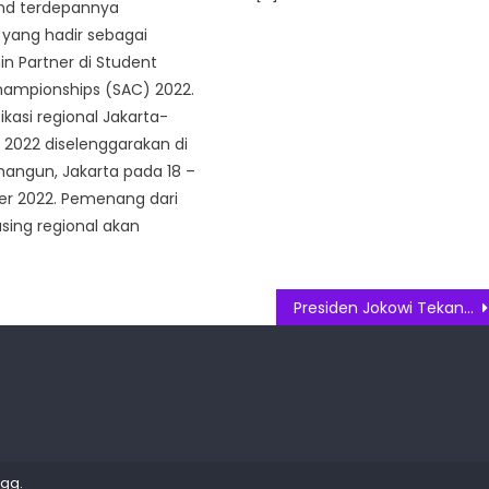
and terdepannya
yang hadir sebagai
in Partner di Student
hampionships (SAC) 2022.
ikasi regional Jakarta-
2022 diselenggarakan di
ngun, Jakarta pada 18 –
r 2022. Pemenang dari
ing regional akan
Presiden Jokowi Tekankan Pentingnya Kesetaraan Hubungan Ekonomi Indonesia-Jerman
Egg
.