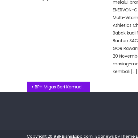
melalui br
ENERVON-C 
Multi-Vitam
Athletics C
Babak kualif
Banten SAC 
GOR Rawama
20 Novembe
masing-mas
kembali […]
Post
BPH Migas Beri Kemudahan Pendistribusian BBM di Ruas Tol
navigation
Copyright 2019 @ BisnisExpo.com
|
Eggnews by
Theme 