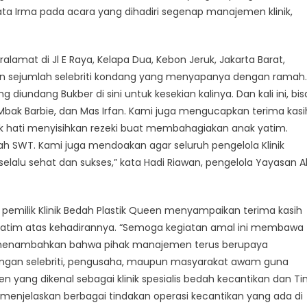
kata Irma pada acara yang dihadiri segenap manajemen klinik,
lamat di Jl E Raya, Kelapa Dua, Kebon Jeruk, Jakarta Barat,
n sejumlah selebriti kondang yang menyapanya dengan ramah.
 diundang Bukber di sini untuk kesekian kalinya. Dan kali ini, bis
bak Barbie, dan Mas Irfan. Kami juga mengucapkan terima kasi
k hati menyisihkan rezeki buat membahagiakan anak yatim.
ah SWT. Kami juga mendoakan agar seluruh pengelola Klinik
lalu sehat dan sukses,” kata Hadi Riawan, pengelola Yayasan A
u pemilik Klinik Bedah Plastik Queen menyampaikan terima kasih
atim atas kehadirannya. “Semoga kegiatan amal ini membawa
a menambahkan bahwa pihak manajemen terus berupaya
angan selebriti, pengusaha, maupun masyarakat awam guna
yang dikenal sebagai klinik spesialis bedah kecantikan dan T
menjelaskan berbagai tindakan operasi kecantikan yang ada di