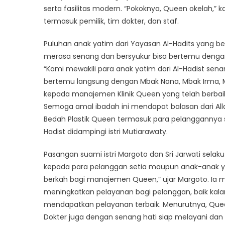
serta fasilitas modern. “Pokoknya, Queen okelah,” 
termasuk pemilik, tim dokter, dan staf.
Puluhan anak yatim dari Yayasan Al-Hadits yang bera
merasa senang dan bersyukur bisa bertemu denga
“Kami mewakili para anak yatim dari Al-Hadist senang
bertemu langsung dengan Mbak Nana, Mbak Irma, M
kepada manajemen Klinik Queen yang telah berbai
Semoga amal ibadah ini mendapat balasan dari All
Bedah Plastik Queen termasuk para pelanggannya se
Hadist didampingi istri Mutiarawaty.
Pasangan suami istri Margoto dan Sri Jarwati selak
kepada para pelanggan setia maupun anak-anak y
berkah bagi manajemen Queen,” ujar Margoto. I
meningkatkan pelayanan bagi pelanggan, baik kal
mendapatkan pelayanan terbaik. Menurutnya, Queen 
Dokter juga dengan senang hati siap melayani dan 