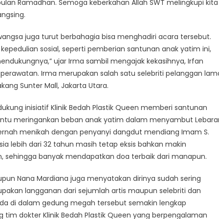
 bulan Ramadhan. Semoga keberkahan Allah SWT melingkupi kita
ngsing.
angsa juga turut berbahagia bisa menghadiri acara tersebut.
ki kepedulian sosial, seperti pemberian santunan anak yatim ini,
ndukungnya,” ujar Irma sambil mengajak kekasihnya, Irfan
 perawatan. Irma merupakan salah satu selebriti pelanggan lam
akang Sunter Mall, Jakarta Utara.
kung inisiatif Klinik Bedah Plastik Queen memberi santunan
i tentu meringankan beban anak yatim dalam menyambut Lebara
g pernah menikah dengan penyanyi dangdut mendiang Imam S.
sia lebih dari 32 tahun masih tetap eksis bahkan makin
n, sehingga banyak mendapatkan doa terbaik dari manapun.
upun Nana Mardiana juga menyatakan dirinya sudah sering
pakan langganan dari sejumlah artis maupun selebriti dan
erada di dalam gedung megah tersebut semakin lengkap
 tim dokter Klinik Bedah Plastik Queen yang berpengalaman