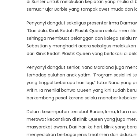
Santuni
di Sunter untuk melakukan kegiatan yang mulia di
Anak
semua,” ujar Barbie yang tampak awet muda dan la
Yatim
Penyanyi dangdut sekaligus presenter Irma Darmaw
“Dari dulu, Klinik Bedah Plastik Queen selalu memili
sehingga membuat pelanggan dan kolega selalu me
Sebastian y menghadiri acara sekaligus melakukan
dari Klinik Bedah Plastik Queen yang berlokasi di bel
Penyanyi dangdut senior, Nana Mardiana juga mendu
terhadap puluhan anak yatim. “Program sosial in
yang tinggal beberapa hari lagi,” tutur Nana yan
Arifin. Ia menilai bahwa Queen yang kini sudah beru
berkembang pesat karena selalu menebar kebaika
Dalam kesempatan tersebut Barbie, Irma, Irfan ma
merawat kecantikan di Klinik Queen yang juga meru
masyarakat awam. Dari hari ke hari, klinik yang b
menyediakan berbagai jenis treatmen dan didukung