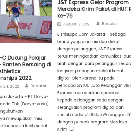
J&T Express Gelar Program
Merdeka Kirim Paket di HUT R
ke-76
Author
Posted
Redaksi
August 12, 2021
on
BisnisExpo.Com Jakarta – Sebagai
brand yang dinamis dan dekat
dengan pelanggan, J&T Express
terus meningkatkan komunikasi du
C Dukung Pelajar
arah dengan para pelanggan secar
– Banten Bersaing di
thletics
langsung maupun melalui kanal
nships 2022
digital. Oleh karena itu pada
Author
pencapaian 100 Juta Pelanggan J&
Redaksi
 24, 2022
Express memberikan apresiasi
com Jakarta – PT Darya-
kepada pelanggan setia dengan
atoria Tbk (Darya-Varia)
serangkaian program digital dan
engukuhkan
social media #100JutaPelangganJN
ya mewujudkan misi
dengan puncak program Merdeka
Indonesia lebih sehat
Kirim […]