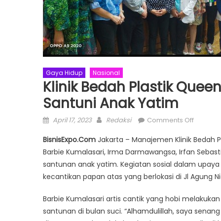
Gaya Hidup
Nasional
Klinik Bedah Plastik Quee
Santuni Anak Yatim
Posted
Author
on
April 17, 2023
Redaksi
Comments Off
on
Klinik
BisnisExpo.Com
Jakarta – Manajemen Klinik Bedah 
Bedah
Barbie Kumalasari, Irma Darmawangsa, Irfan Seba
Plastik
santunan anak yatim. Kegiatan sosial dalam upaya 
Queen
Bersam
kecantikan papan atas yang berlokasi di Jl Agung Ni
Pelangg
Barbie Kumalasari artis cantik yang hobi melakuka
Setia
Artis
santunan di bulan suci. “Alhamdulillah, saya senan