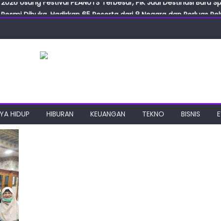
Resmi Dibuka, Hadirkan 65 Peserta dari 8 Negara dan Perluas Pelu
Resmikan ILF dan IGT Expo 2026, Industri Manufaktur Siap Naik Ke
ab Expo 2026 Resmi Digelar, Tampilkan Teknologi Medis dan Lab
ngan Gulirkan Program Jumat Berkah, Wujud Nyata Kepedulian S
2026 Usung Festival PEANUTS Terbesar, PIK Jadi Destinasi Baru S
YA HIDUP
HIBURAN
KEUANGAN
TEKNO
BISNIS