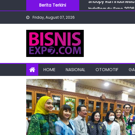
Skip
Berita Terkini
IndoBeauty Expo 2026 
to
Menteri Perindustrian 
Friday, August 07, 2026
content
IndoHealthcare Gakesl
BRI Cabang Mega Kuni
Snoopy Run Indonesia 
HOME
NASIONAL
OTOMOTIF
GA