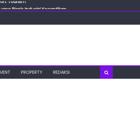
ang Bisnis Industri Kecantikan
las
oratorium Terkini
osial
port Tourism
EVENT
PROPERTY
REDAKSI