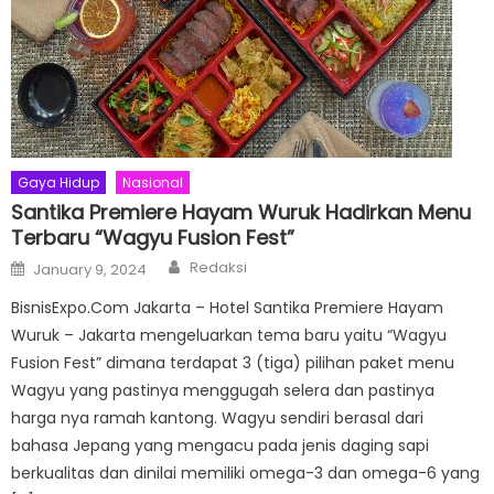
Gaya Hidup
Nasional
Santika Premiere Hayam Wuruk Hadirkan Menu
Terbaru “Wagyu Fusion Fest”
Author
Posted
Redaksi
January 9, 2024
on
BisnisExpo.Com Jakarta – Hotel Santika Premiere Hayam
Wuruk – Jakarta mengeluarkan tema baru yaitu “Wagyu
Fusion Fest” dimana terdapat 3 (tiga) pilihan paket menu
Wagyu yang pastinya menggugah selera dan pastinya
harga nya ramah kantong. Wagyu sendiri berasal dari
bahasa Jepang yang mengacu pada jenis daging sapi
berkualitas dan dinilai memiliki omega-3 dan omega-6 yang