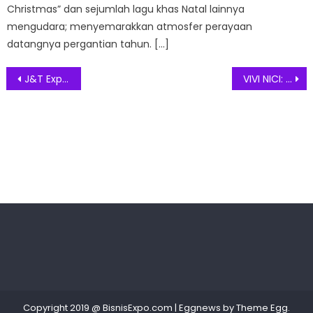
Christmas” dan sejumlah lagu khas Natal lainnya
mengudara; menyemarakkan atmosfer perayaan
datangnya pergantian tahun. […]
Post
J&T Express Raih “Most Caring Companies” dalam ajang CSI 2025
VIVI NICI: Langkah Anggun Tanpa Kompromi, Era Baru High Heels
navigation
Copyright 2019 @ BisnisExpo.com
|
Eggnews by
Theme Egg
.