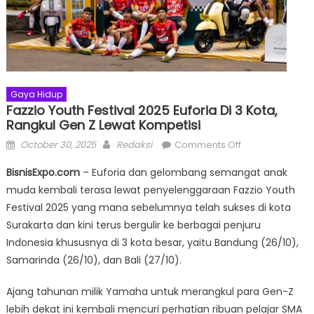
Gaya Hidup
Fazzio Youth Festival 2025 Euforia Di 3 Kota,
Rangkul Gen Z Lewat Kompetisi
Posted
Author
on
October 30, 2025
Redaksi
Comments Off
on
Fazzio
BisnisExpo.com
– Euforia dan gelombang semangat anak
Youth
muda kembali terasa lewat penyelenggaraan Fazzio Youth
Festival
Festival 2025 yang mana sebelumnya telah sukses di kota
2025
Euforia
Surakarta dan kini terus bergulir ke berbagai penjuru
di
Indonesia khususnya di 3 kota besar, yaitu Bandung (26/10),
3
Samarinda (26/10), dan Bali (27/10).
Kota,
Rangkul
Ajang tahunan milik Yamaha untuk merangkul para Gen-Z
Gen
lebih dekat ini kembali mencuri perhatian ribuan pelajar SMA