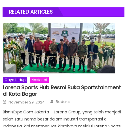
RELATED ARTICLES
Gaya Hidup
Nasional
Lorena Sports Hub Resmi Buka Sportstainment
di Kota Bogor
Author
Posted
Redaksi
November 29, 2024
on
BisnisExpo.Com Jakarta – Lorena Group, yang telah menjadi
salah satu nama besar dalam industri transportasi di
Indonesia, kini memperluas kiprahnya melalui Lorena Sports