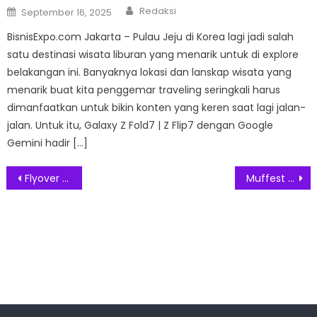
Author
Posted
Redaksi
September 16, 2025
on
BisnisExpo.com Jakarta – Pulau Jeju di Korea lagi jadi salah
satu destinasi wisata liburan yang menarik untuk di explore
belakangan ini. Banyaknya lokasi dan lanskap wisata yang
menarik buat kita penggemar traveling seringkali harus
dimanfaatkan untuk bikin konten yang keren saat lagi jalan-
jalan. Untuk itu, Galaxy Z Fold7 | Z Flip7 dengan Google
Gemini hadir […]
Post
Flyover Tanjung Barat dan Lenteng Agung Uji Coba Tahap Kedua
Muffest 2021 Hadir di Lima Kota Besar Dukung Pemulihan Ekonomi Industri Fesyen
navigation