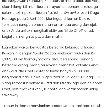
BisnisExpo.Com
Bandung – Paskah, di mana tidak ada yang
Belresort
akan hilang! Nikmati liburan staycation bersama keluarga
Dago
selama akhir pekan liburan Paskah di Swiss-Belresort Dago
Siapkan
Paket
Heritage pada 2 April 2021. Meningap di kamar Deluxe
Liburan
termasuk sarapan prasmanan untuk dua orang dan ajak
Paskah
anak Anda untuk mengikuti aktivitas “Little Chef” untuk
kegiatan menghias pizza dan muffin.
Luangkan waktu berkualitas bersama keluarga di liburan
Paskah ini dengan “EasterCation package” mulai dari Rp
1,037,500 net/kamar/malam, atau bersenang-senang
bersama orang-orang tersayang mengikuti aktivitas Anak-
anak di “Little Chef Easter Activity” hanya Rp 100.000
net/anak di hari Jumat, 2 April 2021 mulai dari 9:00 pagi – 1:00
siang termasuk dekorasi Pizza dan Muffin, topi dan celemek
Chef, sertifikat koki kecil, tur hotel dan kotak makan siang
takeaway.
“Tahun ini, kami menyiapkan “EasterCation Package” untuk