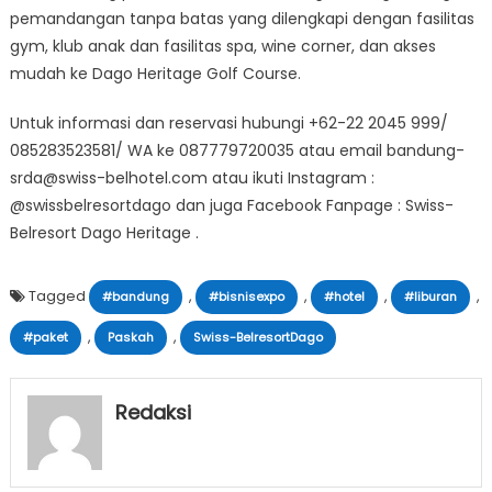
pemandangan tanpa batas yang dilengkapi dengan fasilitas
gym, klub anak dan fasilitas spa, wine corner, dan akses
mudah ke Dago Heritage Golf Course.
Untuk informasi dan reservasi hubungi +62-22 2045 999/
085283523581/ WA ke 087779720035 atau email bandung-
srda@swiss-belhotel.com atau ikuti Instagram :
@swissbelresortdago dan juga Facebook Fanpage : Swiss-
Belresort Dago Heritage .
Tagged
,
,
,
,
#bandung
#bisnisexpo
#hotel
#liburan
,
,
#paket
Paskah
Swiss-BelresortDago
Redaksi