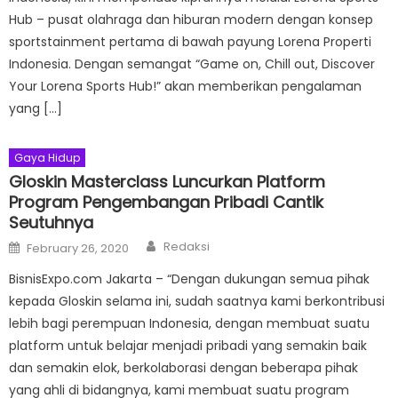
Hub – pusat olahraga dan hiburan modern dengan konsep
sportstainment pertama di bawah payung Lorena Properti
Indonesia. Dengan semangat “Game on, Chill out, Discover
Your Lorena Sports Hub!” akan memberikan pengalaman
yang […]
Gaya Hidup
Gloskin Masterclass Luncurkan Platform
Program Pengembangan Pribadi Cantik
Seutuhnya
Author
Posted
Redaksi
February 26, 2020
on
BisnisExpo.com Jakarta – “Dengan dukungan semua pihak
kepada Gloskin selama ini, sudah saatnya kami berkontribusi
lebih bagi perempuan Indonesia, dengan membuat suatu
platform untuk belajar menjadi pribadi yang semakin baik
dan semakin elok, berkolaborasi dengan beberapa pihak
yang ahli di bidangnya, kami membuat suatu program